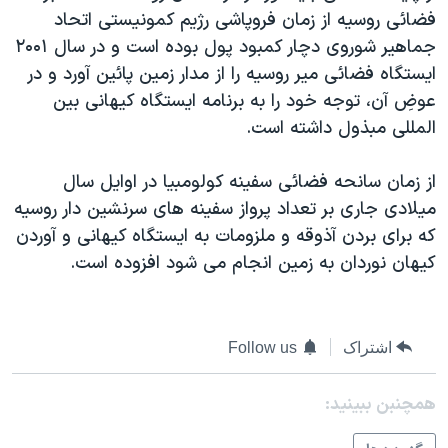
فضائی روسيه از زمان فروپاشی رژيم کمونيستی اتحاد
دنبال کنید
مستندها
فرهنگ و زندگی
جماهير شوروی دچار کمبود پول بوده است و در سال ۲۰۰۱
حقوق شهروندی
انتخابات ریاست جمهوری آمریکا ۲۰۲۴
ايستگاه فضائی مير روسيه را از مدار زمين پائين آورد و در
اقتصادی
حمله جمهوری اسلامی به اسرائیل
عوضِ آن، توجه خود را به برنامه ايستگاه کيهانی بين
المللی مبذول داشته است.
رمز مهسا
علم و فناوری
زبانهای مختلف
اسرائیل در جنگ
ورزش زنان در ایران
از زمان سانحه فضائی سفينه کولومبيا در اوايل سال
گالری عکس
اعتراضات زن، زندگی، آزادی
ميلادی جاری بر تعداد پرواز سفينه های سرنشين دار روسيه
که برای بردن آذوقه و ملزومات به ايستگاه کيهانی و آوردن
آرشیو پخش زنده
مجموعه مستندهای دادخواهی
کيهان نوردان به زمين انجام می شود افزوده است.
تریبونال مردمی آبان ۹۸
دادگاه حمید نوری
چهل سال گروگان‌گیری
اشتراک
Follow us
قانون شفافیت دارائی کادر رهبری ایران
همچنبن ببینید:
اعتراضات مردمی آبان ۹۸