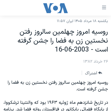
ینکهای
ابل
سترسی
یکشنبه ۱۸ مرداد ۱۴۰۵ ایران ۱۱:۵۷
خانه
هش
روسيه امروز چهلمين سالروز رفتن
نسخه سبک وب‌سایت
ه
نخستين زن به فضا را جشن گرفته
حتوای
موضوع ها
است - 2003-06-16
صلی
برنامه های تلویزیونی
ایران
هش
۲۶ خرداد ۱۳۸۲
جدول برنامه ها
ه
آمریکا
فحه
صفحه‌های ویژه
جهان
اشتراک
صلی
فرکانس‌های صدای آمریکا
ورزشی
جام جهانی ۲۰۲۶
روسيه امروز چهلمين سالروز رفتن نخستين زن به فضا را
هش
پخش رادیویی
جشن گرفته است.
ه
گزیده‌ها
عملیات خشم حماسی
ستجو
۲۵۰سالگی آمریکا
ویژه برنامه‌ها
یادگیری زبان انگلیسی
در تاريخ شانزدهم ماه ژوئيه ۱۹۶۳ بود که والنتينا ترشکووا،
ویدیوها
بایگانی برنامه‌های تلویزیونی
از پايگاه فضائی بايکانور در فزاقستان روانه فضا شد. برنامه