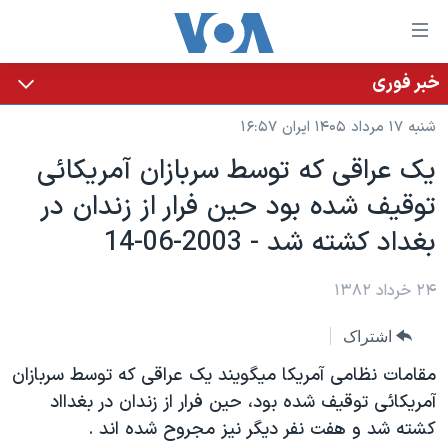
ینکهای
ابل
سترسی
خبر فوری
خانه
هش
شنبه ۱۷ مرداد ۱۴۰۵ ایران ۱۶:۵۷
نسخه سبک وب‌سایت
ه
يک عراقی که توسط سربازان آمريکائی
حتوای
موضوع ها
توقيف شده بود حين فرار از زندان در
صلی
برنامه های تلویزیونی
ایران
هش
بغداد کشته شد - 2003-06-14
جدول برنامه ها
ه
آمریکا
فحه
صفحه‌های ویژه
۲۴ خرداد ۱۳۸۲
جهان
صلی
فرکانس‌های صدای آمریکا
ورزشی
جام جهانی ۲۰۲۶
هش
اشتراک
پخش رادیویی
ه
گزیده‌ها
عملیات خشم حماسی
مقامات نظامی آمريکا ميگويند يک عراقی که توسط سربازان
ستجو
۲۵۰سالگی آمریکا
ویژه برنامه‌ها
آمريکائی توقيف شده بود، حين فرار از زندان در بغدااد
یادگیری زبان انگلیسی
کشته شد و هفت نفر ديگر نيز مجروح شده اند .
ویدیوها
بایگانی برنامه‌های تلویزیونی