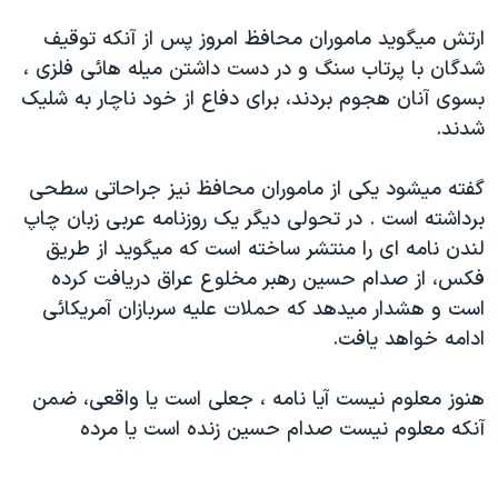
دنبال کنید
مستندها
فرهنگ و زندگی
ارتش ميگويد ماموران محافظ امروز پس از آنکه توقيف
حقوق شهروندی
انتخابات ریاست جمهوری آمریکا ۲۰۲۴
شدگان با پرتاب سنگ و در دست داشتن ميله هائی فلزی ،
بسوی آنان هجوم بردند، برای دفاع از خود ناچار به شليک
اقتصادی
حمله جمهوری اسلامی به اسرائیل
شدند.
رمز مهسا
علم و فناوری
زبانهای مختلف
اسرائیل در جنگ
ورزش زنان در ایران
گفته ميشود يکی از ماموران محافظ نيز جراحاتی سطحی
برداشته است . در تحولی ديگر يک روزنامه عربی زبان چاپ
گالری عکس
اعتراضات زن، زندگی، آزادی
لندن نامه ای را منتشر ساخته است که ميگويد از طريق
آرشیو پخش زنده
مجموعه مستندهای دادخواهی
فکس، از صدام حسين رهبر مخلوع عراق دريافت کرده
تریبونال مردمی آبان ۹۸
است و هشدار ميدهد که حملات عليه سربازان آمريکائی
ادامه خواهد يافت.
دادگاه حمید نوری
چهل سال گروگان‌گیری
هنوز معلوم نيست آيا نامه ، جعلی است يا واقعی، ضمن
قانون شفافیت دارائی کادر رهبری ایران
آنکه معلوم نيست صدام حسين زنده است يا مرده
اعتراضات مردمی آبان ۹۸