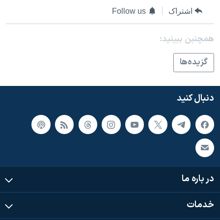
اسرائیل در جنگ
اشتراک
Follow us
نرگس محمدی برنده جایزه نوبل صلح
همایش محافظه‌کاران آمریکا «سی‌پک»
همچنبن ببینید:
صفحه‌های ویژه
گزيده‌ها
سفر پرزیدنت ترامپ به چین
دنبال کنید
در باره ما
خدمات