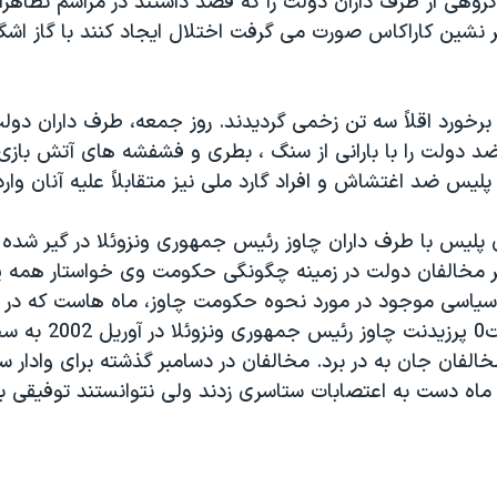
 گروهی از طرف داران دولت را که قصد داشتند در مراسم تظاه
ر نشين کاراکاس صورت می گرفت اختلال ايجاد کنند با گاز اشگ
برخورد اقلاً سه تن زخمی گرديدند. روز جمعه، طرف داران دول
ضد دولت را با بارانی از سنگ ، بطری و فشفشه های آتش بازی
، پليس ضد اغتشاش و افراد گارد ملی نيز متقابلاً عليه آنان وا
 پليس با طرف داران چاوز رئيس جمهوری ونزوئلا در گير شده 
 تر مخالفان دولت در زمينه چگونگی حکومت وی خواستار همه
سياسی موجود در مورد نحوه حکومت چاوز، ماه هاست که در ون
مشگل کرده است0 پرزيدنت 
الفان جان به در برد. مخالفان در دسامبر گذشته برای وادار 
ماه دست به اعتصابات ستاسری زدند ولی نتوانستند توفيقی 