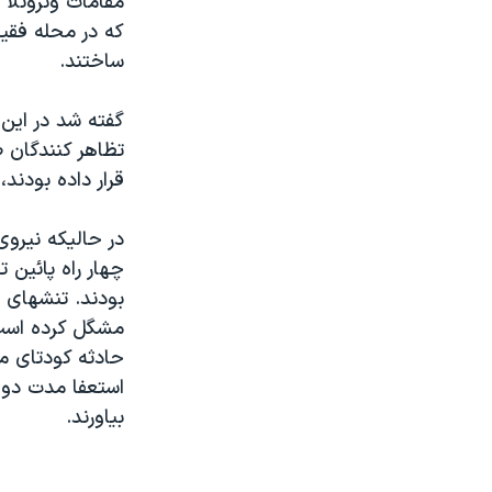
مقامات ونزوئلا
مستندها
فرهنگ و زندگی
که در محله فقي
حقوق شهروندی
انتخابات ریاست جمهوری آمریکا ۲۰۲۴
ساختند.
اقتصادی
حمله جمهوری اسلامی به اسرائیل
گفته شد در اين 
رمز مهسا
علم و فناوری
تظاهر کنندگان 
اسرائیل در جنگ
ورزش زنان در ایران
قرار داده بودند
گالری عکس
اعتراضات زن، زندگی، آزادی
در حاليکه نيروی
آرشیو پخش زنده
مجموعه مستندهای دادخواهی
چهار راه پائين
تریبونال مردمی آبان ۹۸
بودند. تنشهای 
دادگاه حمید نوری
حادثه کودتای مخ
چهل سال گروگان‌گیری
استعفا مدت دو 
قانون شفافیت دارائی کادر رهبری ایران
بياورند.
اعتراضات مردمی آبان ۹۸
اسرائیل در جنگ