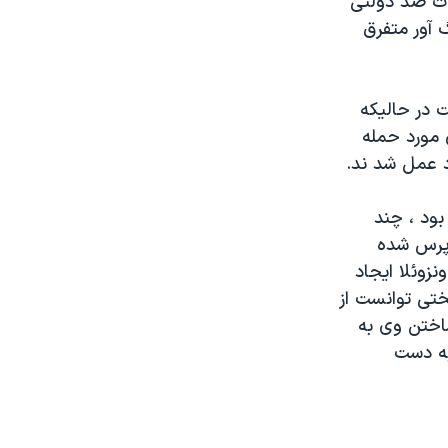
رات ضد دولتی
 آور متفرق
ت در حاليکه
 مورد حمله
رد عمل شد ند.
بود ، چند
 پرس شده
زوئلا ايجاد
چاوز رئيس جمهوری ونزوئلا در آوريل 2002 به سختی توانست از
ساختن وی به
به دست