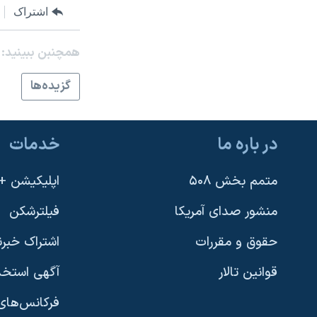
اشتراک
نرگس محمدی برنده جایزه نوبل صلح
همایش محافظه‌کاران آمریکا «سی‌پک»
همچنبن ببینید:
صفحه‌های ویژه
گزيده‌ها
سفر پرزیدنت ترامپ به چین
در باره ما
خدمات
متمم بخش ۵۰۸
اپلیکیشن +VOA
منشور صدای آمریکا
فیلترشکن
حقوق و مقررات
اشتراک خبرن
قوانین تالار
آگهی استخد
فرکانس‌های 