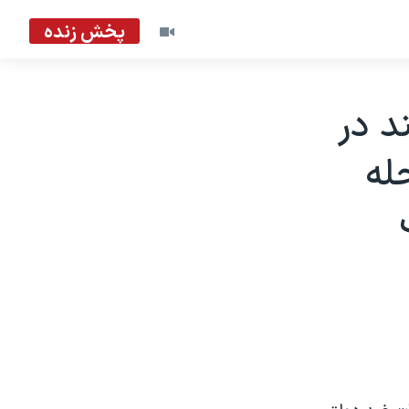
پخش زنده
د در
له