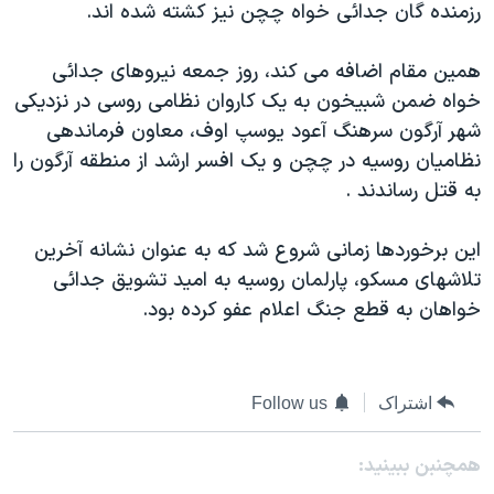
رزمنده گان جدائی خواه چچن نيز کشته شده اند.
دنبال کنید
مستندها
فرهنگ و زندگی
حقوق شهروندی
انتخابات ریاست جمهوری آمریکا ۲۰۲۴
همين مقام اضافه می کند، روز جمعه نيروهای جدائی
خواه ضمن شبيخون به يک کاروان نظامی روسی در نزديکی
اقتصادی
حمله جمهوری اسلامی به اسرائیل
شهر آرگون سرهنگ آعود يوسپ اوف، معاون فرماندهی
رمز مهسا
علم و فناوری
نظاميان روسيه در چچن و يک افسر ارشد از منطقه آرگون را
زبانهای مختلف
اسرائیل در جنگ
ورزش زنان در ایران
به قتل رساندند .
گالری عکس
اعتراضات زن، زندگی، آزادی
اين برخوردها زمانی شروع شد که به عنوان نشانه آخرين
آرشیو پخش زنده
مجموعه مستندهای دادخواهی
تلاشهای مسکو، پارلمان روسيه به اميد تشويق جدائی
تریبونال مردمی آبان ۹۸
خواهان به قطع جنگ اعلام عفو کرده بود.
دادگاه حمید نوری
چهل سال گروگان‌گیری
اشتراک
Follow us
قانون شفافیت دارائی کادر رهبری ایران
اعتراضات مردمی آبان ۹۸
همچنبن ببینید: