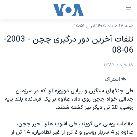
ینکهای
ابل
سترسی
شنبه ۱۷ مرداد ۱۴۰۵ ایران ۱۵:۵۱
خانه
هش
تلفات آخرين دور درگيری چچن - 2003-
نسخه سبک وب‌سایت
ه
06-08
حتوای
موضوع ها
صلی
۱۸ خرداد ۱۳۸۲
برنامه های تلویزیونی
ایران
هش
جدول برنامه ها
ه
آمریکا
اشتراک
فحه
صفحه‌های ویژه
جهان
طی جنگهای سنگين و پياپی دوروزه ای که در سرزمين
صلی
فرکانس‌های صدای آمریکا
جدائی خواه چچن روی داد، علاوه بر يک فرمانده بلند پايه
ورزشی
جام جهانی ۲۰۲۶
هش
روسی، 20 تن ديگر نيز کشته شدند.
پخش رادیویی
ه
گزیده‌ها
عملیات خشم حماسی
ستجو
۲۵۰سالگی آمریکا
ویژه برنامه‌ها
مقامات روسی می گويند، طی اشوب های اخير چچن،
یادگیری زبان انگلیسی
علاوه بر 4 سرباز روسی و 2 تن از غير نظاميان، 14 تن از
ویدیوها
بایگانی برنامه‌های تلویزیونی