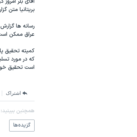
آقای بلر امروز 
مستندها
فرهنگ و زندگی
بريتانيا متن گزا
حقوق شهروندی
انتخابات ریاست جمهوری آمریکا ۲۰۲۴
اقتصادی
حمله جمهوری اسلامی به اسرائیل
رسانه ها گزارش 
عراق ممکن است 
رمز مهسا
علم و فناوری
اسرائیل در جنگ
ورزش زنان در ایران
کميته تحقيق پار
گالری عکس
اعتراضات زن، زندگی، آزادی
که در مورد تسل
است تحقيق خواه
آرشیو پخش زنده
مجموعه مستندهای دادخواهی
تریبونال مردمی آبان ۹۸
دادگاه حمید نوری
اشتراک
چهل سال گروگان‌گیری
همچنبن ببینید:
قانون شفافیت دارائی کادر رهبری ایران
اعتراضات مردمی آبان ۹۸
گزيده‌ها
اسرائیل در جنگ