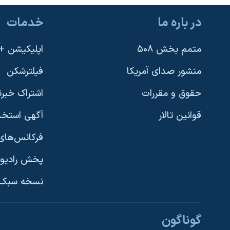
نرگس محمدی برنده جایزه نوبل صلح
در باره ما
خدمات
همایش محافظه‌کاران آمریکا «سی‌پک»
متمم بخش ۵۰۸
اپلیکیشن +VOA
صفحه‌های ویژه
سفر پرزیدنت ترامپ به چین
منشور صدای آمریکا
فیلترشکن
حقوق و مقررات
اشتراک خبرن
قوانین تالار
آگهی استخد
فرکانس‌های 
پخش رادیو
یادگیری زبان انگلیسی
نسخه سبک 
دنبال کنید
گوناگون