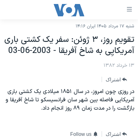
ینکهای
ابل
سترسی
شنبه ۱۷ مرداد ۱۴۰۵ ایران ۱۴:۱۶
خانه
هش
تقويم روز، ۳ ژوئن: سفر يک کشتی باری
نسخه سبک وب‌سایت
ه
آمريکايِی به شاخ آفريقا - 2003-06-03
حتوای
موضوع ها
صلی
۱۳ خرداد ۱۳۸۲
برنامه های تلویزیونی
ایران
هش
جدول برنامه ها
ه
آمریکا
اشتراک
فحه
صفحه‌های ویژه
جهان
در روزی چون امروز، در سال ۱۸۵۱ ميلادی يک کشتی باری
صلی
فرکانس‌های صدای آمریکا
آمريکايی فاصله بين شهر سان فرانسيسکو تا شاخ آفريقا و
ورزشی
جام جهانی ۲۰۲۶
هش
بازگشت را در مدت زمان ٨٩ روز انجام داد.
پخش رادیویی
ه
گزیده‌ها
عملیات خشم حماسی
ستجو
۲۵۰سالگی آمریکا
ویژه برنامه‌ها
یادگیری زبان انگلیسی
ویدیوها
بایگانی برنامه‌های تلویزیونی
اشتراک
Follow us