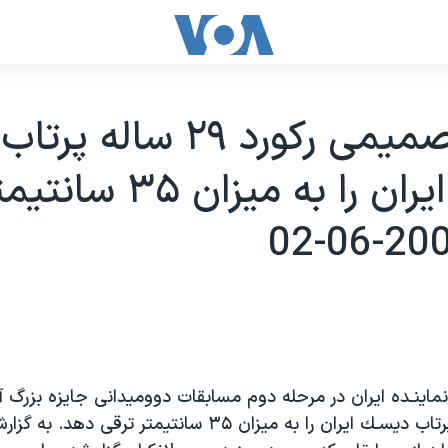
عباس صميمی رکورد ۲۹ ساله پرتاب
ديسک ايران را به ميزان