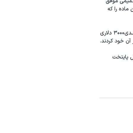
شد ديسك‎ را به‎ مسافت‎ ۶۱ متر و ۴۱ سانتی‎ متر پرتاب‎ كند و ركورد ۲۹ ساله‎‎‎‎ اين‎ ماده را كه
صميمـی بـا ثبـت‎ ايـن‎ ركـورد تـازه‎ بـرا‎ی ايران‎ علاوه‎‎ بركسب‎ مدال‎ طلا جايـزه نقـدی‎ ۳۰۰۰دلاری