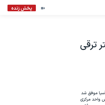
پخش زنده
 ۳۵ سانتيمتر ترقی
عباس‎ صميمی‎ نماينـده‎ ايران‎ در مرحله‎‎ دوم‎ مسابقات‎ دووميدانی‎ جايزه بزرگ‎ آسيا موفق‎ شد