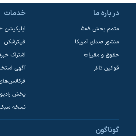
نرگس محمدی برنده جایزه نوبل صلح
در باره ما
خدمات
همایش محافظه‌کاران آمریکا «سی‌پک»
متمم بخش ۵۰۸
اپلیکیشن +VOA
صفحه‌های ویژه
سفر پرزیدنت ترامپ به چین
منشور صدای آمریکا
فیلترشکن
حقوق و مقررات
اشتراک خبرن
قوانین تالار
آگهی استخد
فرکانس‌های 
پخش رادیو
یادگیری زبان انگلیسی
نسخه سبک 
دنبال کنید
گوناگون