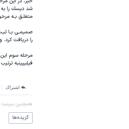
مستندها
فرهنگ و زندگی
حقوق شهروندی
انتخابات ریاست جمهوری آمریکا ۲۰۲۴
متعلـق‎ بـه مرحوم‎ جلال‎ كشميری‎ بود را افزايش‎ دهد.
اقتصادی
حمله جمهوری اسلامی به اسرائیل
رمز مهسا
علم و فناوری
را دريافت‎ كرد. ورزشكاران‎‎ هند و عربستان مقام‎‎ هـای‎ دوم و سوم‎ اين‎‎ ماده‎ را از آن خود كردند.
اسرائیل در جنگ
ورزش زنان در ایران
گالری عکس
اعتراضات زن، زندگی، آزادی
فيليپين‎به‎ ترتيب‎ روزهای ۱۵ و ۱۹ خـرداد برگزار خواهد شـد.
آرشیو پخش زنده
مجموعه مستندهای دادخواهی
تریبونال مردمی آبان ۹۸
دادگاه حمید نوری
اشتراک
چهل سال گروگان‌گیری
همچنبن ببینید:
قانون شفافیت دارائی کادر رهبری ایران
اعتراضات مردمی آبان ۹۸
گزيده‌ها
اسرائیل در جنگ