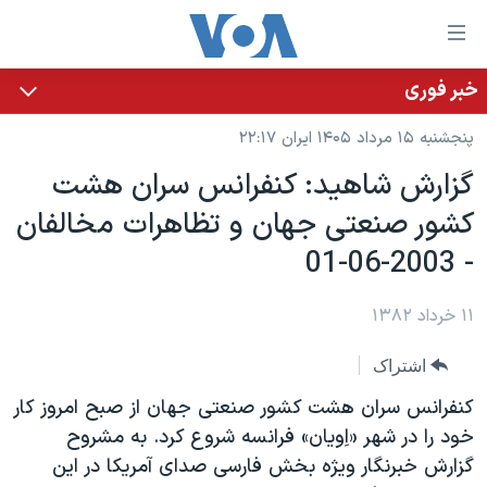
ینکهای
ابل
سترسی
خبر فوری
خانه
هش
پنجشنبه ۱۵ مرداد ۱۴۰۵ ایران ۲۲:۱۷
نسخه سبک وب‌سایت
ه
گزارش شاهيد: کنفرانس سران هشت
حتوای
موضوع ها
کشور صنعتی جهان و تظاهرات مخالفان
صلی
برنامه های تلویزیونی
ایران
هش
- 2003-06-01
جدول برنامه ها
ه
آمریکا
فحه
صفحه‌های ویژه
۱۱ خرداد ۱۳۸۲
جهان
صلی
فرکانس‌های صدای آمریکا
ورزشی
جام جهانی ۲۰۲۶
هش
اشتراک
پخش رادیویی
ه
گزیده‌ها
عملیات خشم حماسی
کنفرانس سران هشت کشور صنعتی جهان از صبح امروز کار
ستجو
۲۵۰سالگی آمریکا
ویژه برنامه‌ها
خود را در شهر «اِويان» فرانسه شروع کرد. به مشروح
یادگیری زبان انگلیسی
گزارش خبرنگار ويژه بخش فارسی صدای آمريکا در اين
ویدیوها
بایگانی برنامه‌های تلویزیونی