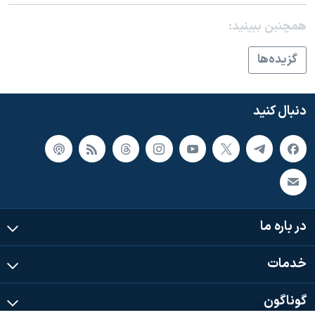
اسرائیل در جنگ
همچنبن ببینید:
نرگس محمدی برنده جایزه نوبل صلح
همایش محافظه‌کاران آمریکا «سی‌پک»
گزيده‌ها
صفحه‌های ویژه
سفر پرزیدنت ترامپ به چین
دنبال کنید
در باره ما
خدمات
گوناگون