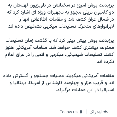
پرزيدنت بوش امروز در سخنانش در تلويزيون لهستان به
دنبال کنید
مستندها
فرهنگ و زندگی
دو کاميون تريلی مجهز به تجهيزات ويژه ای اشاره کرد که
حقوق شهروندی
انتخابات ریاست جمهوری آمریکا ۲۰۲۴
در شمال عراق کشف شد و مقامات اطلاعاتی آنها را
اقتصادی
حمله جمهوری اسلامی به اسرائیل
لابراتوارهای متحرک تسليحات ميکربی تشخيص داده اند .
رمز مهسا
علم و فناوری
زبانهای مختلف
پرزيدنت بوش پيش بينی کرد که با گذشت زمان تسليحات
اسرائیل در جنگ
ورزش زنان در ایران
ممنوعه بيشتری کشف خواهد شد. مقامات آمريکائی هنوز
گالری عکس
اعتراضات زن، زندگی، آزادی
کشف تسليحات شيميائی، ميکربی و اتمی را در عراق اعلام
نکرده اند.
آرشیو پخش زنده
مجموعه مستندهای دادخواهی
تریبونال مردمی آبان ۹۸
مقامات آمريکائی ميگويند عمليات جستجو را گسترش داده
دادگاه حمید نوری
اند و قريب هزار و چهارصد کارشناس از آمريکا، بريتانيا و
استراليا در اين عمليات درگيرند.
چهل سال گروگان‌گیری
قانون شفافیت دارائی کادر رهبری ایران
اعتراضات مردمی آبان ۹۸
اشتراک
Follow us