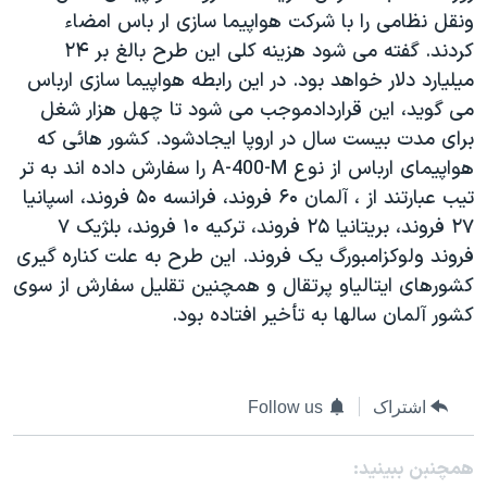
ونقل نظامی را با شرکت هواپيما سازی ار باس امضاء
دنبال کنید
مستندها
فرهنگ و زندگی
کردند. گفته می شود هزينه کلی اين طرح بالغ بر ۲۴
حقوق شهروندی
انتخابات ریاست جمهوری آمریکا ۲۰۲۴
ميليارد دلار خواهد بود. در اين رابطه هواپيما سازی ارباس
اقتصادی
حمله جمهوری اسلامی به اسرائیل
می گويد، اين قراردادموجب می شود تا چهل هزار شغل
برای مدت بيست سال در اروپا ايجادشود. کشور هائی که
رمز مهسا
علم و فناوری
زبانهای مختلف
هواپيمای ارباس از نوع A-400-M را سفارش داده اند به تر
اسرائیل در جنگ
ورزش زنان در ایران
تيب عبارتند از ، آلمان ۶۰ فروند، فرانسه ۵۰ فروند، اسپانيا
گالری عکس
اعتراضات زن، زندگی، آزادی
۲۷ فروند، بريتانيا ۲۵ فروند، ترکيه ۱۰ فروند، بلژيک ۷
فروند ولوکزامبورگ يک فروند. اين طرح به علت کناره گيری
آرشیو پخش زنده
مجموعه مستندهای دادخواهی
کشورهای ايتالياو پرتقال و همچنين تقليل سفارش از سوی
تریبونال مردمی آبان ۹۸
کشور آلمان سالها به تأخير افتاده بود.
دادگاه حمید نوری
چهل سال گروگان‌گیری
اشتراک
Follow us
قانون شفافیت دارائی کادر رهبری ایران
اعتراضات مردمی آبان ۹۸
همچنبن ببینید: