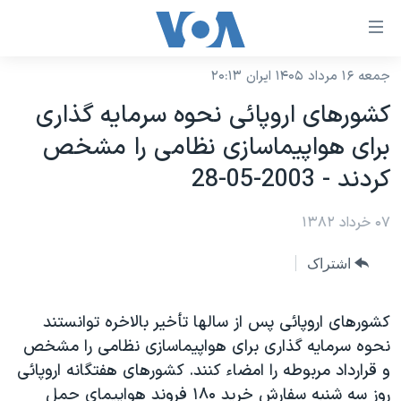
ینکهای
ابل
سترسی
جمعه ۱۶ مرداد ۱۴۰۵ ایران ۲۰:۱۳
خانه
هش
کشورهای اروپائی نحوه سرمايه گذاری
نسخه سبک وب‌سایت
ه
برای هواپيماسازی نظامی را مشخص
حتوای
موضوع ها
کردند - 2003-05-28
صلی
برنامه های تلویزیونی
ایران
هش
۰۷ خرداد ۱۳۸۲
جدول برنامه ها
ه
آمریکا
فحه
صفحه‌های ویژه
جهان
اشتراک
صلی
فرکانس‌های صدای آمریکا
ورزشی
جام جهانی ۲۰۲۶
هش
پخش رادیویی
کشورهای اروپائی پس از سالها تأخير بالاخره توانستند
ه
گزیده‌ها
عملیات خشم حماسی
نحوه سرمايه گذاری برای هواپيماسازی نظامی را مشخص
ستجو
۲۵۰سالگی آمریکا
ویژه برنامه‌ها
یادگیری زبان انگلیسی
و قرارداد مربوطه را امضاء کنند. کشورهای هفتگانه اروپائی
ویدیوها
بایگانی برنامه‌های تلویزیونی
روز سه شنبه سفارش خريد ۱۸۰ فروند هواپيمای حمل