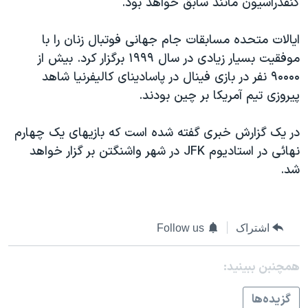
کنفدراسيون مانند سابق خواهد بود.
اسرائیل در جنگ
نرگس محمدی برنده جایزه نوبل صلح
ايالات متحده مسابقات جام جهانی فوتبال زنان را با
همایش محافظه‌کاران آمریکا «سی‌پک»
موفقيت بسيار زيادی در سال ۱۹۹۹ برگزار کرد. بيش از
۹۰۰۰۰ نفر در بازی فينال در پاسادينای کاليفرنيا شاهد
صفحه‌های ویژه
پيروزی تيم آمريکا بر چين بودند.
سفر پرزیدنت ترامپ به چین
در يک گزارش خبری گفته شده است که بازيهای يک چهارم
نهائی در استاديوم JFK در شهر واشنگتن بر گزار خواهد
شد.
اشتراک
Follow us
همچنبن ببینید:
گزيده‌ها