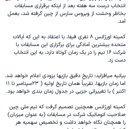
انتخاب درست سه هفته بعد از اينکه برقراری مسابقات
دنبال کنید
مستندها
فرهنگ و زندگی
بخاطر وحشت از ويروس سارس از چين گرفته شد، بعمل
حقوق شهروندی
انتخابات ریاست جمهوری آمریکا ۲۰۲۴
آمد.
اقتصادی
حمله جمهوری اسلامی به اسرائیل
کميته اورژانس ۸ نفری فيفا، با اعتقاد به اين که ايالات
رمز مهسا
علم و فناوری
زبانهای مختلف
متحده بيشترين آمادگی برای برگزاری اين مسابقات با
اسرائیل در جنگ
ورزش زنان در ایران
شرکت ۱۶ تيم را در يک زمان کوتاه دارد، به اين انتخاب
گالری عکس
اعتراضات زن، زندگی، آزادی
دست زد.
آرشیو پخش زنده
مجموعه مستندهای دادخواهی
بيانيه ميافزايد: تاريخ دقيق بازيها بزودی اعلام خواهد شد.
تریبونال مردمی آبان ۹۸
اما زمان بازيها، تقريباً همان تاريخ اوليه ( ۲۳سپتامبر تا ۱۱
دادگاه حمید نوری
اکتبر ) با تغييراتی جزيی در جدول زمان بندی خواهد بود.
چهل سال گروگان‌گیری
کميته اورژانس همچنين تصميم گرفت که تيم ملی چين
قانون شفافیت دارائی کادر رهبری ایران
صلاحيت اتوماتيک شرکت در مسابقات (به عنوان ميزبان)
اعتراضات مردمی آبان ۹۸
را همچنان نگاه خواهد داشت و تخصيص سهميه هر