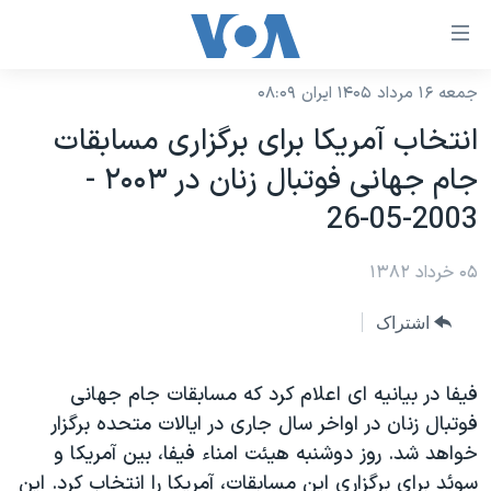
ینکهای
ابل
سترسی
جمعه ۱۶ مرداد ۱۴۰۵ ایران ۰۸:۰۹
خانه
هش
انتخاب آمريکا برای برگزاری مسابقات
نسخه سبک وب‌سایت
ه
جام جهانی فوتبال زنان در ۲۰۰۳ -
حتوای
موضوع ها
2003-05-26
صلی
برنامه های تلویزیونی
ایران
هش
۰۵ خرداد ۱۳۸۲
جدول برنامه ها
ه
آمریکا
فحه
صفحه‌های ویژه
جهان
اشتراک
صلی
فرکانس‌های صدای آمریکا
ورزشی
جام جهانی ۲۰۲۶
هش
پخش رادیویی
فيفا در بيانيه ای اعلام کرد که مسابقات جام جهانی
ه
گزیده‌ها
عملیات خشم حماسی
فوتبال زنان در اواخر سال جاری در ايالات متحده برگزار
ستجو
۲۵۰سالگی آمریکا
ویژه برنامه‌ها
یادگیری زبان انگلیسی
خواهد شد. روز دوشنبه هيئت امناء فيفا، بين آمريکا و
ویدیوها
بایگانی برنامه‌های تلویزیونی
سوئد برای برگزاری اين مسابقات، آمريکا را انتخاب کرد. اين