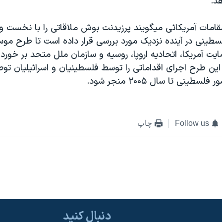
هد.
امات آمريکائی ميگويند پرزيدنت بوش ملاقاتی را با نخست وزي
طينی در آينده نزديک مورد بررسی قرار داده است تا طرح مو
ايت آمريکا، اتحاديه اروپا، روسيه و سازمان ملل متحد بر خوردا
 اين طرح اجرای اقداماتی را توسط فلسطينيان و اسرائيليان تو
طينی تا سال ۲۰۰۵ منجر شود.
Follow us
چاپ
دنبال کنید