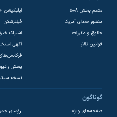
متمم بخش ۵۰۸
اپلیکیشن +VOA
منشور صدای آمریکا
فیلترشکن
حقوق و مقررات
اشتراک خبرن
قوانین تالار
آگهی استخد
فرکانس‌های 
پخش رادیو
یادگیری زبان انگلیسی
نسخه سبک 
دنبال کنید
گوناگون
صفحه‌های ویژه
رؤسای جمهو