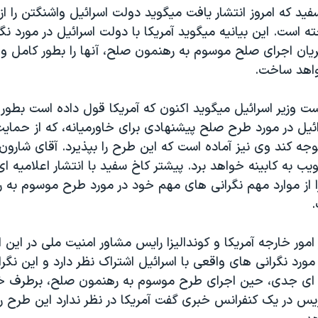
فيد که امروز انتشار يافت ميگويد دولت اسرائيل واشنگتن را از
ه است. اين بيانيه ميگويد آمريکا با دولت اسرائيل در مورد نگر
ريان اجرای صلح موسوم به رهنمون صلح، آنها را بطور کامل و 
اهد ساخت.
ت وزير اسرائيل ميگويد اکنون که آمريکا قول داده است بطور
ئيل در مورد طرح صلح پيشنهادی برای خاورميانه، که از حمايت
وجه کند وی نيز آماده است که اين طرح را بپذيرد. آقای شارو
يب به کابينه خواهد برد. پيشتر کاخ سفيد با انتشار اعلاميه ای
را از موارد مهم نگرانی های مهم خود در مورد طرح موسوم به 
.
 امور خارجه آمريکا و کونداليزا رايس مشاور امنيت ملی در اين ا
 مورد نگرانی های واقعی با اسرائيل اشتراک نظر دارد و اين نگرا
 ای جدی، حين اجرای طرح موسوم به رهنمون صلح، برطرف خوا
ريس در يک کنفرانس خبری گفت آمريکا در نظر ندارد اين طرح 