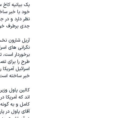
مستندها
فرهنگ و زندگی
يک بيانيه کاخ س
حقوق شهروندی
انتخابات ریاست جمهوری آمریکا ۲۰۲۴
خود با خبر ساخت
نظر دارد و در ج
اقتصادی
حمله جمهوری اسلامی به اسرائیل
جدی برطرف خو
رمز مهسا
علم و فناوری
اسرائیل در جنگ
ورزش زنان در ایران
آريل شارون نخس
نگرانی های اسرا
گالری عکس
اعتراضات زن، زندگی، آزادی
برخوردار است، ت
آرشیو پخش زنده
مجموعه مستندهای دادخواهی
طرح را برای تصو
تریبونال مردمی آبان ۹۸
اسرائيل آمريکا 
خبر ساخته است
دادگاه حمید نوری
چهل سال گروگان‌گیری
کالين پاول وزير
قانون شفافیت دارائی کادر رهبری ایران
اند که آمريکا در
کامل و به گونه
اعتراضات مردمی آبان ۹۸
آقای پاول در پا
اسرائیل در جنگ