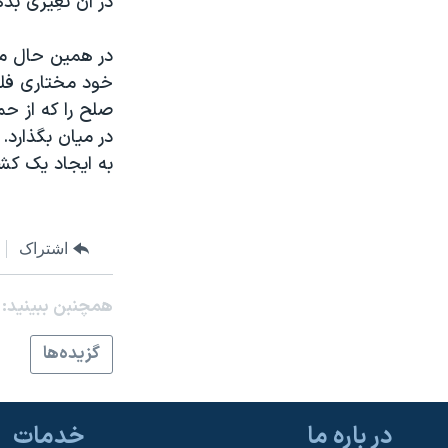
در آن تغِيری بد
نرگس محمدی برنده جایزه نوبل صلح
در همين حال مق
همایش محافظه‌کاران آمریکا «سی‌پک»
خود مختاری فلس
صفحه‌های ویژه
صلح را که از حم
سفر پرزیدنت ترامپ به چین
در ميان بگذارد.
به ايجاد يک کشور فلس
اشتراک
همچنبن ببینید:
گزيده‌ها
در باره ما
خدمات