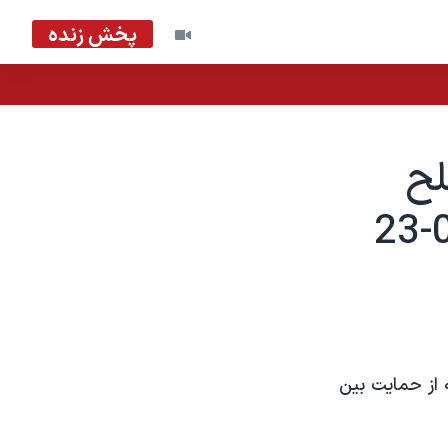
پخش زنده
لح
 از حمايت بين