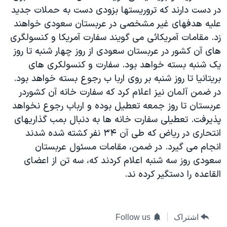
در دست دارند که تروريستها بزودی دست به حملات جديد
دنبال کنید
مستندها
فرهنگ و زندگی
عليه هدفهای غير مشخصی در عربستان سعودی خواهند
حقوق شهروندی
انتخابات ریاست جمهوری آمریکا ۲۰۲۴
زد. مقامات آمريکائی می گويند سفارت آمريکا و کنسولگری
اقتصادی
حمله جمهوری اسلامی به اسرائیل
های آن کشور در عربستان سعودی از روز چهار شنبه تا روز
يک شنبه بسته خواهد بود. سفارت و کنسولکری های
رمز مهسا
علم و فناوری
زبانهای مختلف
بريتانيا تا روز شنبه بر روی اربا ب رجوع بسته خواهد بود.
اسرائیل در جنگ
ورزش زنان در ایران
در ضمن آلمان نيز اعلام کرد که سفارت خانه آن کشوردر
گالری عکس
اعتراضات زن، زندگی، آزادی
عربستان تا روز جمعه تعطيل بوده و ارباب رجوع نخواهد
پذيرفت. تعطيلی سفارت خانه ها به دنبال بمب گذاريهای
آرشیو پخش زنده
مجموعه مستندهای دادخواهی
انتحاری در رياض که طی آن ۳۴ نفر کشته شده شدند
تریبونال مردمی آبان ۹۸
انجام می گيرد. در ضمن، مقامات مسئول عربستان
دادگاه حمید نوری
سعودی روز سه شنبه اعلام کردند که، سه تن از اعضای
القاعده را دستگير کرده ند.
چهل سال گروگان‌گیری
قانون شفافیت دارائی کادر رهبری ایران
اعتراضات مردمی آبان ۹۸
اشتراک
Follow us