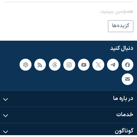
اسرائیل در جنگ
همچنبن ببینید:
نرگس محمدی برنده جایزه نوبل صلح
همایش محافظه‌کاران آمریکا «سی‌پک»
گزيده‌ها
صفحه‌های ویژه
سفر پرزیدنت ترامپ به چین
دنبال کنید
در باره ما
خدمات
گوناگون