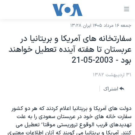
ینکهای
ابل
سترسی
جمعه ۱۶ مرداد ۱۴۰۵ ایران ۱۳:۲۸
خانه
هش
سفارتخانه های آمريکا و بريتانيا در
نسخه سبک وب‌سایت
ه
عربستان تا هفته آينده تعطيل خواهند
حتوای
موضوع ها
بود - 2003-05-21
صلی
برنامه های تلویزیونی
ایران
هش
۳۱ اردیبهشت ۱۳۸۲
جدول برنامه ها
ه
آمریکا
فحه
صفحه‌های ویژه
جهان
اشتراک
صلی
فرکانس‌های صدای آمریکا
ورزشی
جام جهانی ۲۰۲۶
هش
پخش رادیویی
دولت های آمريکا و بريتانيا اعلام کردند که هر دو کشور
ه
گزیده‌ها
عملیات خشم حماسی
سفارت خانه های خود در عربستان سعودی را به علت
ستجو
۲۵۰سالگی آمریکا
ویژه برنامه‌ها
یادگیری زبان انگلیسی
تهديدهای قريب الوقوع تروريستی موقتا ً تعطيل می
ویدیوها
بایگانی برنامه‌های تلویزیونی
کنند. آمريکا و بريتانيا می گويند که آنان اطلاعات معتبری