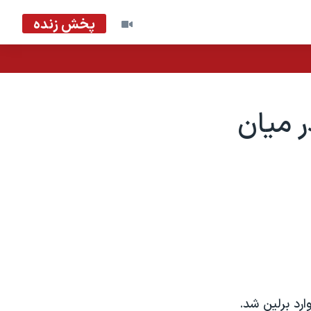
پخش زنده
 ميان
ارد برلين شد.