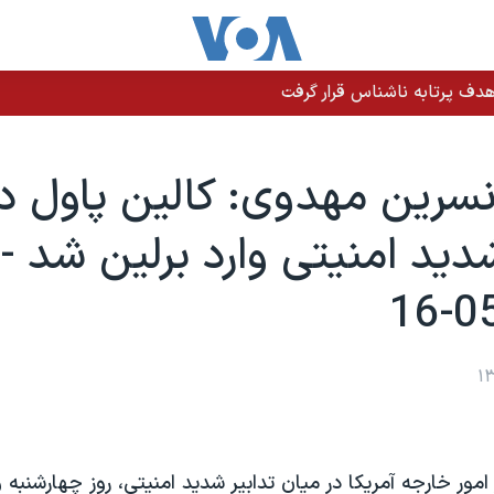
دف پرتابه ناشناس قرار گرفت
سرين مهدوی: کالين پاول در
شديد امنيتی وارد برلين شد -
امور خارجه آمريکا در ميان تدابير شديد امنيتی، روز چهارشنبه و