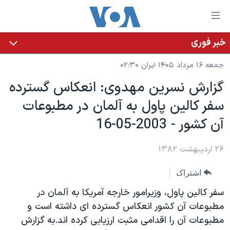
ینکهای
ابل
سترسی
خبر فوری
خانه
هش
جمعه ۱۶ مرداد ۱۴۰۵ ایران ۰۲:۳۰
نسخه سبک وب‌سایت
ه
گزارش نسرين مهدوی: انعکاس گسترده
حتوای
موضوع ها
سفر کالين پاول به آلمان در مطبوعات
صلی
برنامه های تلویزیونی
ایران
هش
آن کشور - 2003-05-16
جدول برنامه ها
ه
آمریکا
فحه
صفحه‌های ویژه
۲۶ اردیبهشت ۱۳۸۲
جهان
صلی
فرکانس‌های صدای آمریکا
ورزشی
جام جهانی ۲۰۲۶
هش
اشتراک
پخش رادیویی
ه
گزیده‌ها
عملیات خشم حماسی
سفر کالين پاول، وزيرامور خارجه آمريکا به آلمان در
ستجو
۲۵۰سالگی آمریکا
ویژه برنامه‌ها
مطبوعات آن کشور انعکاس گسترده ای داشته است و
یادگیری زبان انگلیسی
مطبوعات آن را اقدامی مثبت ارزيابی کرده اند.به گزارش
ویدیوها
بایگانی برنامه‌های تلویزیونی