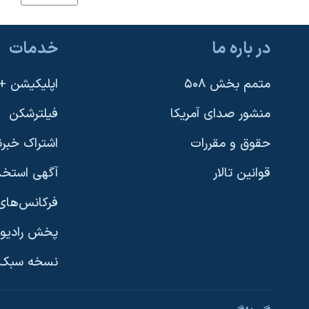
نرگس محمدی برنده جایزه نوبل صلح
همایش محافظه‌کاران آمریکا «سی‌پک»
در باره ما
خدمات
صفحه‌های ویژه
متمم بخش ۵۰۸
اپلیکیشن +VOA
سفر پرزیدنت ترامپ به چین
منشور صدای آمریکا
فیلترشکن
حقوق و مقررات
اشتراک خبرن
قوانین تالار
آگهی استخد
فرکانس‌های 
پخش رادیو
یادگیری زبان انگلیسی
نسخه سبک 
دنبال کنید