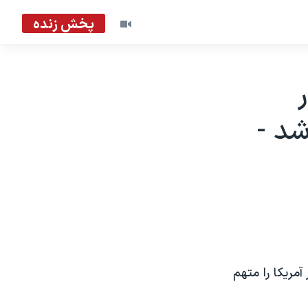
پخش زنده
شد -
آمريکا را متهم