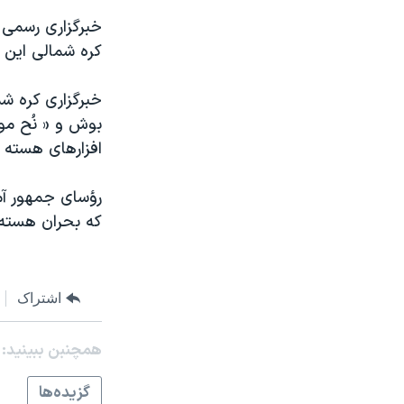
مستندها
فرهنگ و زندگی
خبرگزاری رسمی ک
حقوق شهروندی
انتخابات ریاست جمهوری آمریکا ۲۰۲۴
کره شمالی اين 
اقتصادی
حمله جمهوری اسلامی به اسرائیل
خبرگزاری کره شم
رمز مهسا
علم و فناوری
بوش و « نُح مو
اسرائیل در جنگ
ورزش زنان در ایران
افزارهای هسته ا
گالری عکس
اعتراضات زن، زندگی، آزادی
رؤسای جمهور آمر
آرشیو پخش زنده
مجموعه مستندهای دادخواهی
که بحران هسته 
تریبونال مردمی آبان ۹۸
دادگاه حمید نوری
چهل سال گروگان‌گیری
اشتراک
قانون شفافیت دارائی کادر رهبری ایران
همچنبن ببینید:
اعتراضات مردمی آبان ۹۸
گزيده‌ها
اسرائیل در جنگ