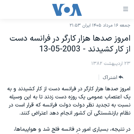
ینکهای
ابل
سترسی
جمعه ۱۶ مرداد ۱۴۰۵ ایران ۲۱:۵۳
خانه
هش
امروز صدها هزار کارگر در فرانسه دست
نسخه سبک وب‌سایت
ه
از کار کشيدند - 2003-05-13
حتوای
موضوع ها
صلی
۲۳ اردیبهشت ۱۳۸۲
برنامه های تلویزیونی
ایران
هش
جدول برنامه ها
ه
آمریکا
اشتراک
فحه
صفحه‌های ویژه
جهان
امروز صدها هزار کارگر در فرانسه دست از کار کشيدند و به
صلی
فرکانس‌های صدای آمریکا
يک اعتصاب عمومی يک روزه دست زدند تا به اين وسيله
ورزشی
جام جهانی ۲۰۲۶
هش
نسبت به تجديد نظر دولت دولت فرانسه که قرار است در
پخش رادیویی
ه
گزیده‌ها
عملیات خشم حماسی
نظام بازنشستگی آن کشور انجام دهد اعتراض کنند.
ستجو
۲۵۰سالگی آمریکا
ویژه برنامه‌ها
یادگیری زبان انگلیسی
در نتيجه، بسياری امور در فانسه فلج شد و هواپيماها،
ویدیوها
بایگانی برنامه‌های تلویزیونی