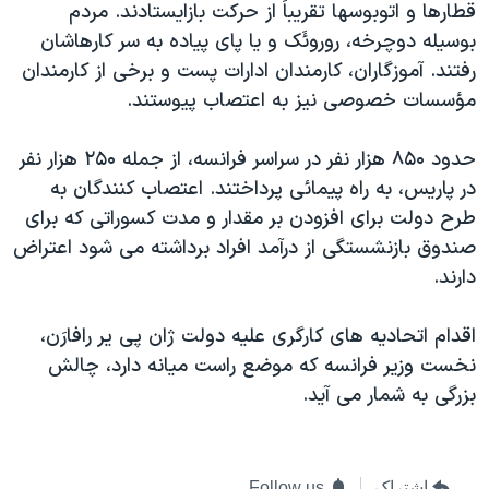
قطارها و اتوبوسها تقريباً از حرکت بازايستادند. مردم
دنبال کنید
مستندها
فرهنگ و زندگی
بوسيله دوچرخه، روروئَک و يا پای پياده به سر کارهاشان
حقوق شهروندی
انتخابات ریاست جمهوری آمریکا ۲۰۲۴
رفتند. آموزگاران، کارمندان ادارات پست و برخی از کارمندان
مؤسسات خصوصی نيز به اعتصاب پيوستند.
اقتصادی
حمله جمهوری اسلامی به اسرائیل
رمز مهسا
علم و فناوری
حدود ۸۵۰ هزار نفر در سراسر فرانسه، از جمله ۲۵۰ هزار نفر
زبانهای مختلف
اسرائیل در جنگ
ورزش زنان در ایران
در پاريس، به راه پيمائی پرداختند. اعتصاب کنندگان به
طرح دولت برای افزودن بر مقدار و مدت کسوراتی که برای
گالری عکس
اعتراضات زن، زندگی، آزادی
صندوق بازنشستگی از درآمد افراد برداشته می شود اعتراض
آرشیو پخش زنده
مجموعه مستندهای دادخواهی
دارند.
تریبونال مردمی آبان ۹۸
اقدام اتحاديه های کارگری عليه دولت ژان پی ير رافارَن،
دادگاه حمید نوری
نخست وزير فرانسه که موضع راست ميانه دارد، چالش
چهل سال گروگان‌گیری
بزرگی به شمار می آيد.
قانون شفافیت دارائی کادر رهبری ایران
اعتراضات مردمی آبان ۹۸
اشتراک
Follow us