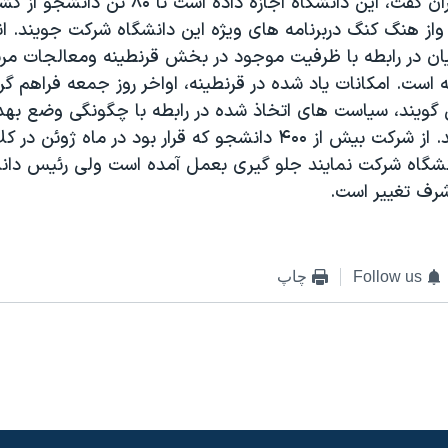
برکلی به خبرنگاران گفت، اين دانشگاه اجازه داده ا
 واز هنگ کنگ دربرنامه های ويژه اين دانشگاه شرکت جويند. ا
يان در رابطه با ظرفيت موجود در بخش قرنطينه ومعالجات مرب
ه است. امکانات ياد شده در قرنطينه، اواخر روز جمعه فراهم گر
 گويند، سياست های اتخاذ شده در رابطه با چگونگی وضع بهد
پذير خواهد ماند. از شرکت بيش از ۴۰۰ دانشجو که قرار بود در ماه ژو
نشگاه شرکت نمايند جلو گيری بعمل آمده است ولی رئيس دان
رف تغيير است.
Follow us
چاپ