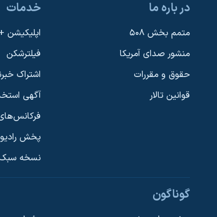
در باره ما
خدمات
نرگس محمدی برنده جایزه نوبل صلح
همایش محافظه‌کاران آمریکا «سی‌پک»
متمم بخش ۵۰۸
اپلیکیشن +VOA
صفحه‌های ویژه
منشور صدای آمریکا
فیلترشکن
سفر پرزیدنت ترامپ به چین
حقوق و مقررات
اشتراک خبرن
قوانین تالار
آگهی استخد
فرکانس‌های 
پخش رادیو
یادگیری زبان انگلیسی
نسخه سبک 
دنبال کنید
گوناگون