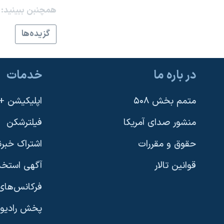
همچنبن ببینید:
نرگس محمدی برنده جایزه نوبل صلح
همایش محافظه‌کاران آمریکا «سی‌پک»
گزيده‌ها
صفحه‌های ویژه
سفر پرزیدنت ترامپ به چین
در باره ما
خدمات
متمم بخش ۵۰۸
اپلیکیشن +VOA
منشور صدای آمریکا
فیلترشکن
حقوق و مقررات
اشتراک خبرن
قوانین تالار
آگهی استخد
فرکانس‌های 
پخش رادیو