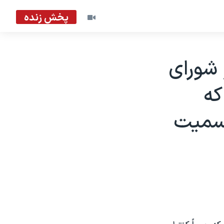
پخش زنده
 شورای
که
 رسميت