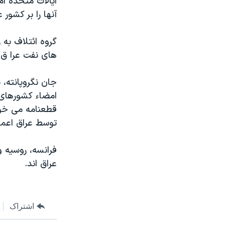
ايالات متحده آ
مستندها
فرهنگ و زندگی
آنها را بر کشور
حقوق شهروندی
انتخابات ریاست جمهوری آمریکا ۲۰۲۴
اقتصادی
حمله جمهوری اسلامی به اسرائیل
گروه ائتلاف به ر
های نفت عرا ق ر
رمز مهسا
علم و فناوری
اسرائیل در جنگ
ورزش زنان در ایران
جان نگروپانته، 
گالری عکس
اعتراضات زن، زندگی، آزادی
امضاء کشورهای ب
آرشیو پخش زنده
مجموعه مستندهای دادخواهی
توسط عراق اعمال
تریبونال مردمی آبان ۹۸
دادگاه حمید نوری
فرانسه، روسيه 
عراق اند.
چهل سال گروگان‌گیری
قانون شفافیت دارائی کادر رهبری ایران
اعتراضات مردمی آبان ۹۸
اشتراک
اسرائیل در جنگ