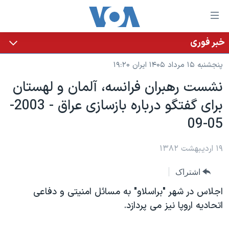
ینکهای
ابل
سترسی
خبر فوری
خانه
هش
پنجشنبه ۱۵ مرداد ۱۴۰۵ ایران ۱۹:۲۰
نسخه سبک وب‌سایت
ه
نشست رهبران فرانسه، آلمان و لهستان
حتوای
موضوع ها
برای گفتگو درباره بازسازی عراق - 2003-
صلی
برنامه های تلویزیونی
ایران
هش
05-09
جدول برنامه ها
ه
آمریکا
فحه
صفحه‌های ویژه
۱۹ اردیبهشت ۱۳۸۲
جهان
صلی
فرکانس‌های صدای آمریکا
ورزشی
جام جهانی ۲۰۲۶
هش
اشتراک
پخش رادیویی
ه
گزیده‌ها
عملیات خشم حماسی
اجلاس در شهر "براسلاو" به مسائل امنيتی و دفاعی
ستجو
۲۵۰سالگی آمریکا
ویژه برنامه‌ها
اتحاديه اروپا نيز می پردازد.
یادگیری زبان انگلیسی
ویدیوها
بایگانی برنامه‌های تلویزیونی