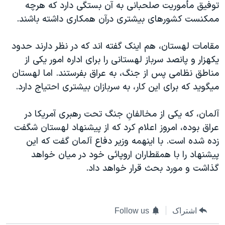
توفيق مأموريت صلحبانی به آن بستگی دارد که هرچه
دنبال کنید
مستندها
فرهنگ و زندگی
ممکنست کشورهای بيشتری درآن همکاری داشته باشند.
حقوق شهروندی
انتخابات ریاست جمهوری آمریکا ۲۰۲۴
مقامات لهستان، هم اينک گفته اند که در نظر دارند حدود
اقتصادی
حمله جمهوری اسلامی به اسرائیل
يکهزار و پانصد سرباز لهستانی را برای اداره امور يکی از
رمز مهسا
علم و فناوری
مناطق نظامی پس از جنگ، به عراق بفرستند. اما لهستان
زبانهای مختلف
اسرائیل در جنگ
ورزش زنان در ایران
ميگويد که برای اين کار، به سربازان بيشتری احتياج دارد.
گالری عکس
اعتراضات زن، زندگی، آزادی
آلمان، که يکی از مخالفانِ جنگ تحت رهبری آمريکا در
آرشیو پخش زنده
مجموعه مستندهای دادخواهی
عراق بوده، امروز اعلام کرد که از پيشنهاد لهستان شگفت
تریبونال مردمی آبان ۹۸
زده شده است. با اينهمه وزير دفاع آلمان گفت که اين
پيشنهاد را با همقطاران اروپائی خود در ميان خواهد
دادگاه حمید نوری
گذاشت و مورد بحث قرار خواهد داد.
چهل سال گروگان‌گیری
قانون شفافیت دارائی کادر رهبری ایران
اعتراضات مردمی آبان ۹۸
اشتراک
Follow us