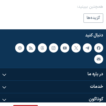
اسرائیل در جنگ
همچنبن ببینید:
نرگس محمدی برنده جایزه نوبل صلح
گزيده‌ها
همایش محافظه‌کاران آمریکا «سی‌پک»
صفحه‌های ویژه
دنبال کنید
سفر پرزیدنت ترامپ به چین
در باره ما
خدمات
گوناگون