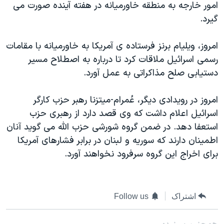
امور خارجه به منطقه خاورميانه در هفته آينده صورت می
دنبال کنید
مستندها
فرهنگ و زندگی
گيرد.
حقوق شهروندی
انتخابات ریاست جمهوری آمریکا ۲۰۲۴
امروز، ويليام برنز فرستاده ی آمريکا به خاورميانه با مقامات
اقتصادی
حمله جمهوری اسلامی به اسرائیل
رسمی اسرائيل ملاقات کرد تا درباره به اصطلاح مسير
رمز مهسا
علم و فناوری
دستيابی صلح مذاکراتی به عمل آورد.
زبانهای مختلف
اسرائیل در جنگ
ورزش زنان در ایران
امروز در رويدادی ديگر، عُمرام-ميتزنا رهبر حزب کارگر
گالری عکس
اعتراضات زن، زندگی، آزادی
اسرائيل اعلام داشت که وی قصد دارد از رهبری حزب
آرشیو پخش زنده
مجموعه مستندهای دادخواهی
استعفا دهد. در ضمن گروه شورشی حزب الله می گويد آنان
تریبونال مردمی آبان ۹۸
اطمينان دارند که سوريه و لبنان در برابر فشارهای آمريکا
برای اخراج اين گروه سرفرود نخواهند آورد.
دادگاه حمید نوری
چهل سال گروگان‌گیری
قانون شفافیت دارائی کادر رهبری ایران
اشتراک
Follow us
اعتراضات مردمی آبان ۹۸