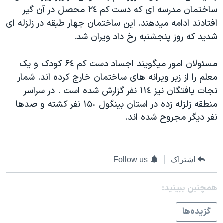
ساختمان مدرسه ای که دست کم ٢٤ محصل در آن گير
دنبال کنید
مستندها
فرهنگ و زندگی
افتادند ادامه ميدهند. اين ساختمان چهار طبقه در زلزله ای
حقوق شهروندی
انتخابات ریاست جمهوری آمریکا ۲۰۲۴
شديد که روز پنجشنبه رخ داد ويران شد.
اقتصادی
حمله جمهوری اسلامی به اسرائیل
مسئولان امور ميگويند اجساد دست کم ۶٤ کودک و يک
رمز مهسا
علم و فناوری
زبانهای مختلف
معلم را از زير ويرانه های ساختمان خارج کرده اند. شمار
اسرائیل در جنگ
ورزش زنان در ایران
نجات يافتگان نيز ١١٤ نفر گزارش شده است . در سراسر
گالری عکس
اعتراضات زن، زندگی، آزادی
منطقه زلزله زده در استان بينگول ١۵٠ نفر کشته و صدها
نفر ديگر مجروح شده اند.
آرشیو پخش زنده
مجموعه مستندهای دادخواهی
تریبونال مردمی آبان ۹۸
دادگاه حمید نوری
اشتراک
Follow us
چهل سال گروگان‌گیری
همچنبن ببینید:
قانون شفافیت دارائی کادر رهبری ایران
اعتراضات مردمی آبان ۹۸
گزيده‌ها