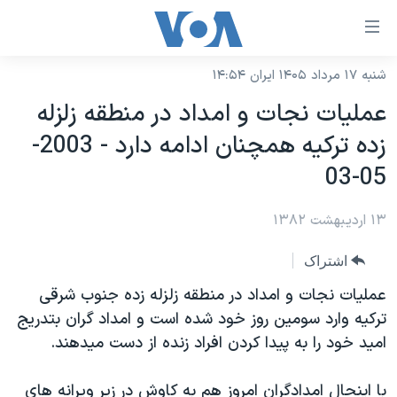
ینکهای
ابل
سترسی
شنبه ۱۷ مرداد ۱۴۰۵ ایران ۱۴:۵۴
خانه
هش
عمليات نجات و امداد در منطقه زلزله
نسخه سبک وب‌سایت
ه
زده ترکيه همچنان ادامه دارد - 2003-
حتوای
موضوع ها
05-03
صلی
برنامه های تلویزیونی
ایران
هش
۱۳ اردیبهشت ۱۳۸۲
جدول برنامه ها
ه
آمریکا
فحه
صفحه‌های ویژه
جهان
اشتراک
صلی
فرکانس‌های صدای آمریکا
ورزشی
جام جهانی ۲۰۲۶
عمليات نجات و امداد در منطقه زلزله زده جنوب شرقی
هش
پخش رادیویی
ترکيه وارد سومين روز خود شده است و امداد گران بتدريج
ه
گزیده‌ها
عملیات خشم حماسی
اميد خود را به پيدا کردن افراد زنده از دست ميدهند.
ستجو
۲۵۰سالگی آمریکا
ویژه برنامه‌ها
یادگیری زبان انگلیسی
ویدیوها
بایگانی برنامه‌های تلویزیونی
با اينحال امدادگران امروز هم به کاوش در زير ويرانه های