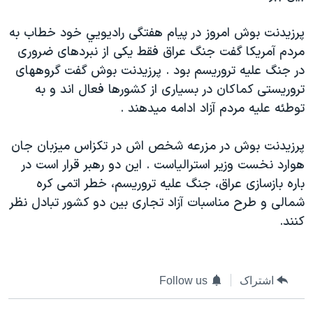
دنبال کنید
مستندها
فرهنگ و زندگی
پرزيدنت بوش امروز در پيام هفتگی راديويي خود خطاب به
حقوق شهروندی
انتخابات ریاست جمهوری آمریکا ۲۰۲۴
مردم آمريکا گفت جنگ عراق فقط يکی از نبردهای ضروری
اقتصادی
حمله جمهوری اسلامی به اسرائیل
در جنگ عليه تروريسم بود . پرزيدنت بوش گفت گروههای
تروريستی کماکان در بسياری از کشورها فعال اند و به
رمز مهسا
علم و فناوری
زبانهای مختلف
توطئه عليه مردم آزاد ادامه ميدهند .
اسرائیل در جنگ
ورزش زنان در ایران
گالری عکس
اعتراضات زن، زندگی، آزادی
پرزيدنت بوش در مزرعه شخص اش در تکزاس ميزبان جان
هوارد نخست وزير استرالياست . اين دو رهبر قرار است در
آرشیو پخش زنده
مجموعه مستندهای دادخواهی
باره بازسازی عراق، جنگ عليه تروريسم، خطر اتمی کره
تریبونال مردمی آبان ۹۸
شمالی و طرح مناسبات آزاد تجاری بين دو کشور تبادل نظر
دادگاه حمید نوری
کنند.
چهل سال گروگان‌گیری
قانون شفافیت دارائی کادر رهبری ایران
اشتراک
Follow us
اعتراضات مردمی آبان ۹۸