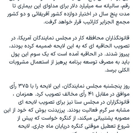
رقم، ساليانه سه ميليارد دلار برای مداوای اين بيماری تا
دنبال کنید
مستندها
فرهنگ و زندگی
مدت پنج سال در اختيار دوازده کشور آفريقائی و دو کشور
حقوق شهروندی
انتخابات ریاست جمهوری آمریکا ۲۰۲۴
مجمع الجزاير کارائيب قرار خواهد گرفت.
اقتصادی
حمله جمهوری اسلامی به اسرائیل
قانونگذاران محافظه کار در مجلس نمايندگان آمريکا، در
رمز مهسا
علم و فناوری
زبانهای مختلف
تصويب الحاقيه ای که به اين لايحه ضميمه کرده بودند،
اسرائیل در جنگ
ورزش زنان در ایران
پيروز شدند. در الحاقيه آمده است که يک سوم اين پول
گالری عکس
اعتراضات زن، زندگی، آزادی
بايد به مصرف توسعه برنامه پرهيز از استعمال مشروبات
الکلی برسد.
آرشیو پخش زنده
مجموعه مستندهای دادخواهی
تریبونال مردمی آبان ۹۸
روز پنجشنبه مجلس نمايندگان، اين لايحه را با ۳۷۵ راًی
دادگاه حمید نوری
موافق در مقابل ۴۱ راًی مخالف تصويب کرد. همزمان ،
قانونگزاران در مجلس سنا نيز برای تصويب لايحه ای
چهل سال گروگان‌گیری
مشابه سر گرم فعاليت بودند. پرزيدنت بوش که خود از اين
قانون شفافیت دارائی کادر رهبری ایران
مصوبه پشتيبانی ميکند، از کنگره خواست که پيش از
اعتراضات مردمی آبان ۹۸
شروع تعطيل موقتی کنگره درپايان ماه جاری، لايحه