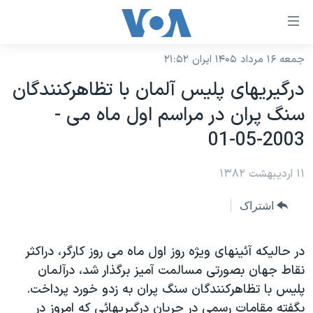
ینکهای
ابل
سترسی
جمعه ۱۶ مرداد ۱۴۰۵ ایران ۲۱:۵۲
خانه
هش
درگيريهای پليس آلمان با تظاهرکنندگان
نسخه سبک وب‌سایت
ه
سنگ پران در مراسم اول ماه می -
حتوای
موضوع ها
2003-05-01
صلی
برنامه های تلویزیونی
ایران
هش
۱۱ اردیبهشت ۱۳۸۲
جدول برنامه ها
ه
آمریکا
فحه
صفحه‌های ویژه
جهان
اشتراک
صلی
فرکانس‌های صدای آمریکا
ورزشی
جام جهانی ۲۰۲۶
هش
پخش رادیویی
در حاليکه آئينهای ويژه روز اول ماه می روز کارگر، دراکثر
ه
گزیده‌ها
عملیات خشم حماسی
نقاط جهان بصورتی مسالمت آميز برگذار شد، درآلمان
ستجو
۲۵۰سالگی آمریکا
ویژه برنامه‌ها
یادگیری زبان انگلیسی
پليس با تظاهرکنندگان سنگ پران به زدو خورد پرداخت.
ویدیوها
بایگانی برنامه‌های تلویزیونی
بگفته مقامات رسمی در جريان درگيريهائی که امروز در