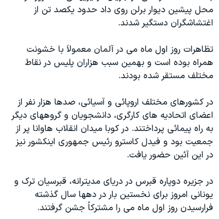
محل پيشين ديوار برلن روی داد حدود يکصد تن از
دنبال کنید
مستندها
فرهنگ و زندگی
اغتشاشگران دستگير شدند.
حقوق شهروندی
انتخابات ریاست جمهوری آمریکا ۲۰۲۴
اقتصادی
حمله جمهوری اسلامی به اسرائیل
تظاهرات روز اول ماه می در آلمان معمولاَ با خشونت
همراه بوده است و بهمين سبب هزاران پليس در نقاط
رمز مهسا
علم و فناوری
زبانهای مختلف
مختلف مستقر شده بودند.
اسرائیل در جنگ
ورزش زنان در ایران
گالری عکس
اعتراضات زن، زندگی، آزادی
در کشورهای مختلف اروپائی و آسيائی، صدها هزار نفر از
اعضای اتحاديه های کارگری، دانشجويان و گروههای ديگر
آرشیو پخش زنده
مجموعه مستندهای دادخواهی
به راه پيمائی پرداختند. در کوبا ميدان انقلاب هاوانا پر از
تریبونال مردمی آبان ۹۸
جمعيت بود و فيدل کاسترو رئيس جمهوری اينکشور نيز
دادگاه حمید نوری
در اين آئين حضور يافت.
چهل سال گروگان‌گیری
در جزيره دوپاره قبرس در دريای مديترانه، قبرسيان ترک و
قانون شفافیت دارائی کادر رهبری ایران
يونانی امروز برای نخستين بار در دهها سال گذشته
اعتراضات مردمی آبان ۹۸
فرارسيدن روز اول ماه می را مشترکاً جشن گرفتند.