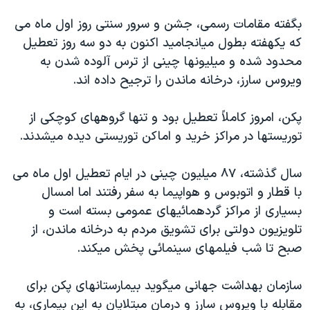
دنبال کنید
مستندها
فرهنگ و زندگی
بگفته مقامات رسمی، جشن و سرور سنتی روز اول ماه می
حقوق شهروندی
انتخابات ریاست جمهوری آمریکا ۲۰۲۴
که يکهفته بطول ميانجاميد اکنون به دو سه روز تعطيل
محدود شده و ميليونها چينی از ترس آلوده شدن به
اقتصادی
حمله جمهوری اسلامی به اسرائیل
ويروس سارز، درخانه ماندن را ترجيح داده اند.
رمز مهسا
علم و فناوری
زبانهای مختلف
اسرائیل در جنگ
ورزش زنان در ایران
پکن، امروز کاملاً تعطيل بود و تنها گروههای کوچکی از
توريستها در مراکز خريد و اماکن توريستی ديده ميشدند.
گالری عکس
اعتراضات زن، زندگی، آزادی
آرشیو پخش زنده
مجموعه مستندهای دادخواهی
سال گذشته، ۸۷ ميليون چينی در ايام تعطيل اول ماه می
تریبونال مردمی آبان ۹۸
با قطار و اتوبوس و هواپيما به سفر رفتند اما امسال
بسياری از مراکز گردهمائيهای عمومی بسته است و
دادگاه حمید نوری
تلويزيون دولتی برای تشويق مردم به درخانه ماندن، از
چهل سال گروگان‌گیری
صبح تا شب فيلمهای سينمائی پخش ميکند.
قانون شفافیت دارائی کادر رهبری ایران
سازمان بهداشت جهانی ميگويد بيمارستانهای پکن برای
اعتراضات مردمی آبان ۹۸
مقابله با ويروس سارز و درمان مبتلايان به اين بيماری، به