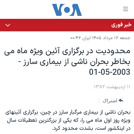
ینکهای
ابل
سترسی
خبر فوری
خانه
هش
جمعه ۱۶ مرداد ۱۴۰۵ ایران ۰۰:۴۶
نسخه سبک وب‌سایت
ه
محدوديت در برگزاری آئين ويژه ماه می
حتوای
موضوع ها
بخاطر بحران ناشی از بيماری سارز -
صلی
برنامه های تلویزیونی
ایران
هش
2003-05-01
جدول برنامه ها
ه
آمریکا
فحه
صفحه‌های ویژه
۱۱ اردیبهشت ۱۳۸۲
جهان
صلی
فرکانس‌های صدای آمریکا
ورزشی
جام جهانی ۲۰۲۶
هش
اشتراک
پخش رادیویی
ه
گزیده‌ها
عملیات خشم حماسی
بحران ناشی از بيماری مرگبار سارز در چين، برگزاری آئينهای
ستجو
۲۵۰سالگی آمریکا
ویژه برنامه‌ها
ويژه روز اول ماه می را، که يکی از بزرگترين تعطيلات سال
یادگیری زبان انگلیسی
در اينکشور است، بشدت محدود کرد.
ویدیوها
بایگانی برنامه‌های تلویزیونی