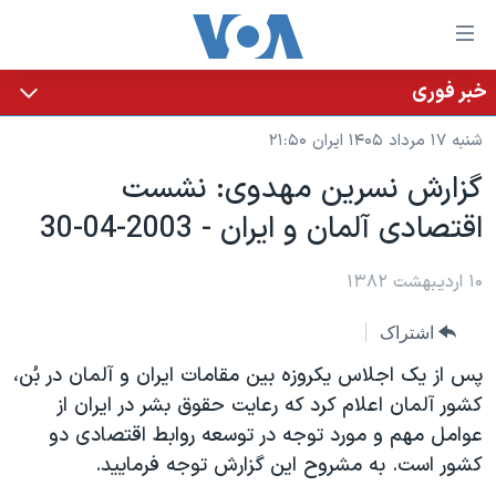
ینکهای
ابل
سترسی
خبر فوری
خانه
هش
شنبه ۱۷ مرداد ۱۴۰۵ ایران ۲۱:۵۰
نسخه سبک وب‌سایت
ه
گزارش نسرين مهدوی: نشست
حتوای
موضوع ها
اقتصادی آلمان و ايران - 2003-04-30
صلی
برنامه های تلویزیونی
ایران
هش
جدول برنامه ها
ه
۱۰ اردیبهشت ۱۳۸۲
آمریکا
فحه
صفحه‌های ویژه
جهان
اشتراک
صلی
فرکانس‌های صدای آمریکا
ورزشی
جام جهانی ۲۰۲۶
هش
پس از يک اجلاس يکروزه بين مقامات ايران و آلمان در بُن،
پخش رادیویی
ه
گزیده‌ها
عملیات خشم حماسی
کشور آلمان اعلام کرد که رعايت حقوق بشر در ايران از
ستجو
عوامل مهم و مورد توجه در توسعه روابط اقتصادی دو
۲۵۰سالگی آمریکا
ویژه برنامه‌ها
یادگیری زبان انگلیسی
کشور است. به مشروح اين گزارش توجه فرماييد.
ویدیوها
بایگانی برنامه‌های تلویزیونی