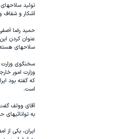
مستندها
فرهنگ و زندگی
توليد سلاحهای ه
حقوق شهروندی
انتخابات ریاست جمهوری آمریکا ۲۰۲۴
آشکار و شفاف و
اقتصادی
حمله جمهوری اسلامی به اسرائیل
حميد رضا آصفی،
رمز مهسا
علم و فناوری
عنوان کردن اين
اسرائیل در جنگ
ورزش زنان در ایران
سلاحهای هسته
گالری عکس
اعتراضات زن، زندگی، آزادی
سخنگوی وزارت ا
آرشیو پخش زنده
مجموعه مستندهای دادخواهی
وزارت امور خار
تریبونال مردمی آبان ۹۸
که گفته بود اي
است.
دادگاه حمید نوری
چهل سال گروگان‌گیری
آقای وولف گفت 
قانون شفافیت دارائی کادر رهبری ایران
به توانائيهای 
اعتراضات مردمی آبان ۹۸
اسرائیل در جنگ