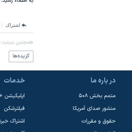
به امضاء رسيد.
نرگس محمدی برنده جایزه نوبل صلح
همایش محافظه‌کاران آمریکا «سی‌پک»
اشتراک
صفحه‌های ویژه
سفر پرزیدنت ترامپ به چین
همچنبن ببینید:
گزيده‌ها
در باره ما
خدمات
متمم بخش ۵۰۸
اپلیکیشن +VOA
منشور صدای آمریکا
فیلترشکن
حقوق و مقررات
اشتراک خبرن