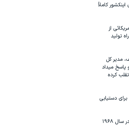
ينکشور کاملاً
يکائی از
ه توليد
، مدير کل
 پاسخ ميداد
قلب کرده
برای دستيابی
ايران، يکی از امضاء کنندگان پيمان منع گسترش سلاحهای هسته ای است که در سال ۱۹۶۸