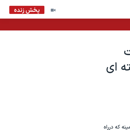
پخش زنده
ت
ه ای
نه که درراه