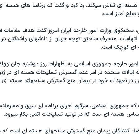
سته ای تلاش ميکند، رد کرد و گفت که برنامه های هسته ای ا
 صلح آميز است.
 سخنگوی وزارت امور خارجه ايران امروز گفت هدفِ مقامات آمر
 اتهامات، منحرف ساختن توجه جهان از تلاشهای واشنگتن در را
 ای کوچک است.
مور خارجه جمهوری اسلامی به اظهارات روز دوشنبه جان وولف
جه ايالات متحده در امر عدم گسترش تسليحات هسته ای در ژنو
ران در تعهدات خود در پيمان منع گسترش سلاحهای هسته ای ت
که جمهوری اسلامی، سرگرم اجرای برنامه ای سری و محرمانه 
حساس هسته ای است که در توليد تسليحات اتمی بکار ميرود.