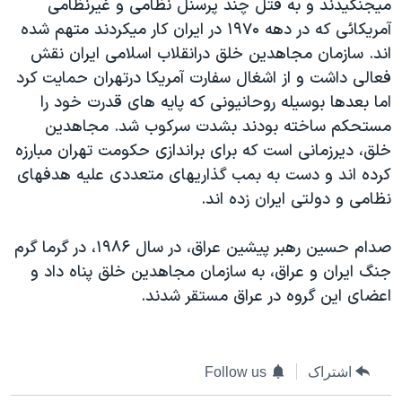
ميجنگيدند و به قتل چند پرسنل نظامی و غيرنظامی
آمريکائی که در دهه ۱۹۷۰ در ايران کار ميکردند متهم شده
اند. سازمان مجاهدين خلق درانقلاب اسلامی ايران نقش
فعالی داشت و از اشغال سفارت آمريکا درتهران حمايت کرد
اما بعدها بوسيله روحانيونی که پايه های قدرت خود را
مستحکم ساخته بودند بشدت سرکوب شد. مجاهدين
خلق، ديرزمانی است که برای براندازی حکومت تهران مبارزه
کرده اند و دست به بمب گذاريهای متعددی عليه هدفهای
نظامی و دولتی ايران زده اند.
صدام حسين رهبر پيشين عراق، در سال ۱۹۸۶، در گرما گرم
جنگ ايران و عراق، به سازمان مجاهدين خلق پناه داد و
اعضای اين گروه در عراق مستقر شدند.
اشتراک
Follow us