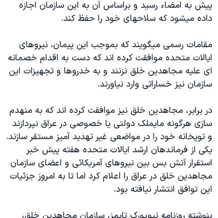
پيش به امضاء رسيد و براساس آن به اين سازمان اجازه
دنبال کنید
مستندها
فرهنگ و زندگی
داده ميشود که سلاحهای خود را حفظ کند.
حقوق شهروندی
انتخابات ریاست جمهوری آمریکا ۲۰۲۴
مقامات رسمی ميگويند که بموجب اين پيمان، نيروهای
اقتصادی
حمله جمهوری اسلامی به اسرائیل
ايالات متحده موافقت کرده اند که دست به اقدام خصمانه
رمز مهسا
علم و فناوری
ای عليه مجاهدين خلق نزنند و به خدروها و تجهيزات اين
زبانهای مختلف
اسرائیل در جنگ
ورزش زنان در ایران
سازمان نيز خساراتی وارد نياورند.
گالری عکس
اعتراضات زن، زندگی، آزادی
در برابر، مجاهدين خلق نيز موافقت کرده اند که به منهدم
آرشیو پخش زنده
مجموعه مستندهای دادخواهی
سازی هرگونه مايملک دولتی يا خصوصی در عراق نپردازند
تریبونال مردمی آبان ۹۸
و توپخانه خود را در مواضعی غير تهديد آميز مستقر سازند.
يکی از فرماندهان ارشد ايالات متحده هفته پيش خبر
دادگاه حمید نوری
استقرار آتش بس بين نيروهای آمريکائی و اعضای سازمان
چهل سال گروگان‌گیری
مجاهدين خلق در عراق را اعلام کرد اما تا به امروز جزئيات
قانون شفافیت دارائی کادر رهبری ایران
اين توافق انتشار نيافته بود.
اعتراضات مردمی آبان ۹۸
بنوشته روزنامه نيويورک تايمز، سازمان مجاهدين خلق،