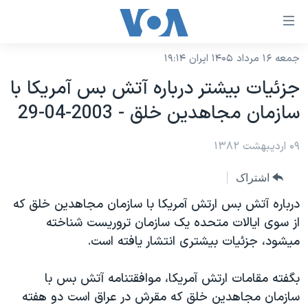
ینکهای
ابل
سترسی
جمعه ۱۶ مرداد ۱۴۰۵ ایران ۱۹:۱۴
خانه
هش
جزئيات بيشتر درباره آتش بس آمريکا با
نسخه سبک وب‌سایت
ه
سازمان مجاهدين خلق - 2003-04-29
حتوای
موضوع ها
صلی
۰۹ اردیبهشت ۱۳۸۲
برنامه های تلویزیونی
ایران
هش
جدول برنامه ها
ه
آمریکا
اشتراک
فحه
صفحه‌های ویژه
جهان
درباره آتش بس ارتش آمريکا با سازمان مجاهدين خلق که
صلی
فرکانس‌های صدای آمریکا
از سوی ايالات متحده يک سازمان تروريست شناخته
ورزشی
جام جهانی ۲۰۲۶
هش
ميشود، جزئيات بيشتری انتشار يافته است.
پخش رادیویی
ه
گزیده‌ها
عملیات خشم حماسی
ستجو
۲۵۰سالگی آمریکا
ویژه برنامه‌ها
بگفته مقامات ارتش آمريکا، موافقتنامه آتش بس با
یادگیری زبان انگلیسی
سازمان مجاهدين خلق که مقرش در عراق است دو هفته
ویدیوها
بایگانی برنامه‌های تلویزیونی