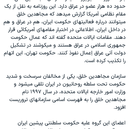
اسرائیل در جنگ
حدود ده هزار عضو در عراق دارد. اين روزنامه به نقل از يک
نرگس محمدی برنده جایزه نوبل صلح
مقام نظامی آمريکا گزارش ميدهد که مجاهدين خلق
ميتوانند درباره فعاليتهای حکومت ايران، هم در عراق و هم
همایش محافظه‌کاران آمریکا «سی‌پک»
در داخل ايران، اطلاعاتی در اختيار مقامهای آمريکائی قرار
صفحه‌های ویژه
دهند. مقامات ايالات متحده گفته اند که عمال حکومت
سفر پرزیدنت ترامپ به چین
جمهوری اسلامی در عراق هستند و ميکوشند در تشکيل
دولت آتی عراق اِعمال نفوذ کنند. حکومت تهران، اين اتهام
را تکذيب کرده است.
سازمان مجاهدين خلق، يکی از مخالفان سرسخت و شديد
حکومت تحت سلطه روحانيون در ايران تلقی ميشود و
وزارت امور خارجه ايالات متحده، در سال ۱۹۹۷ نام
مجاهدين خلق را به فهرست اسامی سازمانهای تروريست
افزود.
اعضای اين گروه عليه حکومت سلطنتی پيشين ايران