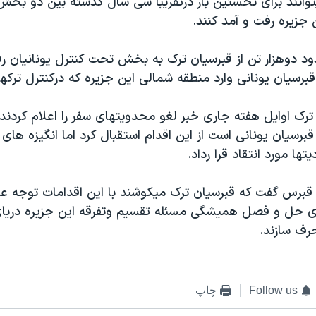
توانند برای نخستين بار درتقريباً سی سال گذشته بين دو بخ
جزيره رفت و آمد کنند.
د دوهزار تن از قبرسيان ترک به بخش تحت کنترل يونانيان رف
 ترک اوايل هفته جاری خبر لغو محدويتهای سفر را اعلام کردن
رسيان يونانی است از اين اقدام استقبال کرد اما انگيزه های 
ها مورد انتقاد قرا رداد.
رس گفت که قبرسيان ترک ميکوشند با اين اقدامات توجه عمو
ای حل و فصل هميشگی مسئله تقسيم وتفرقه اين جزيره دريای 
رف سازند.
Follow us
چاپ