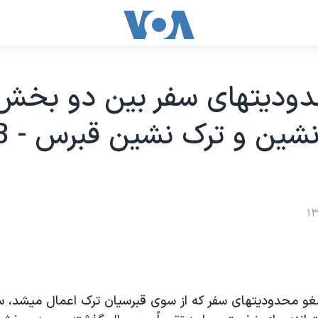
دوديتهای سفر بين دو بخش
غو محدوديتهای سفر که از سوی قبرسيان ترک اعمال ميشد، س