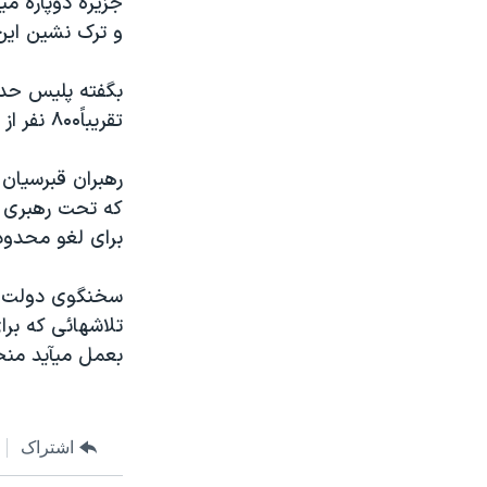
جزيره دوپاره مي
مستندها
فرهنگ و زندگی
و ترک نشين اين 
حقوق شهروندی
انتخابات ریاست جمهوری آمریکا ۲۰۲۴
اقتصادی
حمله جمهوری اسلامی به اسرائیل
بگفته پليس حدو
تقريباً۸۰۰ نفر از قبرسيان يونانی وارد منطقه شمالی اين جزيره که درکنترل ترکها است شدند.
رمز مهسا
علم و فناوری
اسرائیل در جنگ
ورزش زنان در ایران
رهبران قبرسيان
گالری عکس
اعتراضات زن، زندگی، آزادی
که تحت رهبری قب
برای لغو محدوديت
آرشیو پخش زنده
مجموعه مستندهای دادخواهی
تریبونال مردمی آبان ۹۸
سخنگوی دولت قب
دادگاه حمید نوری
تلاشهائی که بر
بعمل ميآيد منح
چهل سال گروگان‌گیری
قانون شفافیت دارائی کادر رهبری ایران
اعتراضات مردمی آبان ۹۸
اشتراک
اسرائیل در جنگ