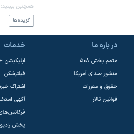
همچنبن ببینید:
نرگس محمدی برنده جایزه نوبل صلح
همایش محافظه‌کاران آمریکا «سی‌پک»
گزيده‌ها
صفحه‌های ویژه
سفر پرزیدنت ترامپ به چین
در باره ما
خدمات
متمم بخش ۵۰۸
اپلیکیشن +VOA
منشور صدای آمریکا
فیلترشکن
حقوق و مقررات
اشتراک خبرن
قوانین تالار
آگهی استخد
فرکانس‌های 
پخش رادیو