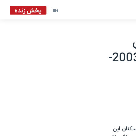
پخش زنده
يونانی نشين و ترک نشين قبرس - 2003-
اکنان اين