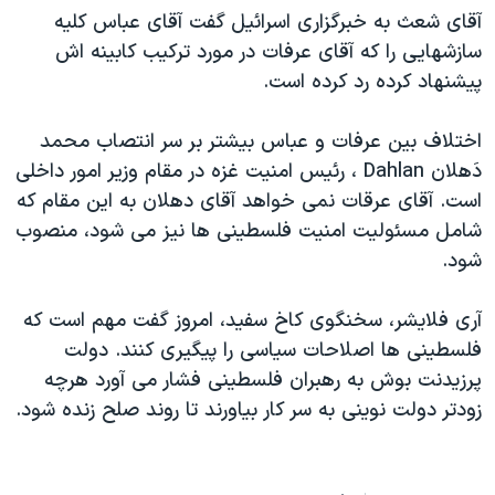
آقای شعث به خبرگزاری اسرائيل گفت آقای عباس کليه
دنبال کنید
مستندها
فرهنگ و زندگی
سازشهايی را که آقای عرفات در مورد ترکيب کابينه اش
حقوق شهروندی
انتخابات ریاست جمهوری آمریکا ۲۰۲۴
پيشنهاد کرده رد کرده است.
اقتصادی
حمله جمهوری اسلامی به اسرائیل
اختلاف بين عرفات و عباس بيشتر بر سر انتصاب محمد
رمز مهسا
علم و فناوری
زبانهای مختلف
دَهلان Dahlan ، رئيس امنيت غزه در مقام وزير امور داخلی
اسرائیل در جنگ
ورزش زنان در ایران
است. آقای عرقات نمی خواهد آقای دهلان به اين مقام که
گالری عکس
اعتراضات زن، زندگی، آزادی
شامل مسئوليت امنيت فلسطينی ها نيز می شود، منصوب
شود.
آرشیو پخش زنده
مجموعه مستندهای دادخواهی
تریبونال مردمی آبان ۹۸
آری فلايشر، سخنگوی کاخ سفيد، امروز گفت مهم است که
دادگاه حمید نوری
فلسطينی ها اصلاحات سياسی را پيگيری کنند. دولت
پرزيدنت بوش به رهبران فلسطينی فشار می آورد هرچه
چهل سال گروگان‌گیری
زودتر دولت نوينی به سر کار بياورند تا روند صلح زنده شود.
قانون شفافیت دارائی کادر رهبری ایران
اعتراضات مردمی آبان ۹۸