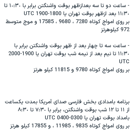
اسرائیل در جنگ
- ساعت دو تا سه بعدازظهر بوقت واشنگتن برابر با ١٠:٣٠ تا
نرگس محمدی برنده جایزه نوبل صلح
١١:٣٠ بعد ازظهر بوقت تهران يا 1800-1900 UTC
بر روی امواج کوتاه 7280 ، 9680 ، 17585 و موج متوسط
همایش محافظه‌کاران آمریکا «سی‌پک»
972 کيلوهرتز
صفحه‌های ویژه
سفر پرزیدنت ترامپ به چین
- ساعت سه تا چهار بعد از ظهر بوقت واشنگتن برابر با
١١:٣٠ تا نيم بعد از نيمه شب بوقت تهران يا 1900-2000
UTC
بر روی امواج کوتاه 9780 و 11815 کيلو هرتز
برنامه بامدادی بخش فارسی صدای آمريکا بمدت يکساعت
از ١١ تا ١٢ شب بوقت واشنگتن، برابر با ٧:٣٠ تا ٨:٣٠
بامداد بوقت تهران يا 0300-0400 UTC
بر روی امواج کوتاه 9835 ، 11985 ، و 17855 کيلو هرتز