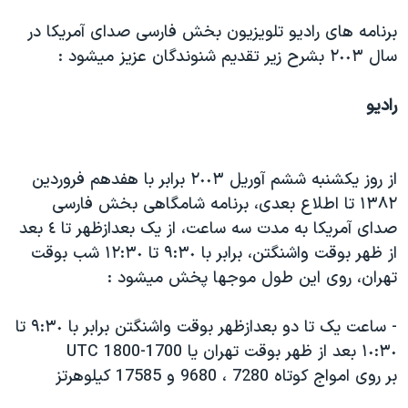
دنبال کنید
مستندها
فرهنگ و زندگی
برنامه های راديو تلويزيون بخش فارسی صدای آمريکا در
حقوق شهروندی
انتخابات ریاست جمهوری آمریکا ۲۰۲۴
سال ٢٠٠٣ بشرح زير تقديم شنوندگان عزيز ميشود :
اقتصادی
حمله جمهوری اسلامی به اسرائیل
راديو
رمز مهسا
علم و فناوری
زبانهای مختلف
اسرائیل در جنگ
ورزش زنان در ایران
از روز يکشنبه ششم آوريل ٢٠٠٣ برابر با هفدهم فروردين
گالری عکس
اعتراضات زن، زندگی، آزادی
١٣٨٢ تا اطلاع بعدی، برنامه شامگاهی بخش فارسی
آرشیو پخش زنده
مجموعه مستندهای دادخواهی
صدای آمريکا به مدت سه ساعت، از يک بعدازظهر تا ٤ بعد
تریبونال مردمی آبان ۹۸
از ظهر بوقت واشنگتن، برابر با ٩:٣٠ تا ١٢:٣٠ شب بوقت
تهران، روی اين طول موجها پخش ميشود :
دادگاه حمید نوری
چهل سال گروگان‌گیری
- ساعت يک تا دو بعدازظهر بوقت واشنگتن برابر با ٩:٣٠ تا
قانون شفافیت دارائی کادر رهبری ایران
١٠:٣٠ بعد از ظهر بوقت تهران يا 1700-1800 UTC
بر روی امواج کوتاه 7280 ، 9680 و 17585 کيلوهرتز
اعتراضات مردمی آبان ۹۸