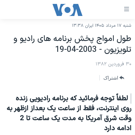
ینکهای
ابل
سترسی
شنبه ۱۷ مرداد ۱۴۰۵ ایران ۱۳:۳۸
خانه
هش
طول امواج پخش برنامه های راديو و
نسخه سبک وب‌سایت
ه
تلويزيون - 2003-04-19
حتوای
موضوع ها
صلی
۳۰ فروردین ۱۳۸۲
برنامه های تلویزیونی
ایران
هش
جدول برنامه ها
ه
آمریکا
اشتراک
فحه
صفحه‌های ویژه
جهان
صلی
فرکانس‌های صدای آمریکا
لطفاً توجه فرمائيد که برنامه راديويی زنده
ورزشی
جام جهانی ۲۰۲۶
هش
روی اينترنت، فقط از ساعت يک بعداز ازظهر به
پخش رادیویی
ه
گزیده‌ها
عملیات خشم حماسی
وقت شرق آمريکا به مدت يک ساعت تا 2
ستجو
۲۵۰سالگی آمریکا
ویژه برنامه‌ها
یادگیری زبان انگلیسی
ادامه دارد
ویدیوها
بایگانی برنامه‌های تلویزیونی