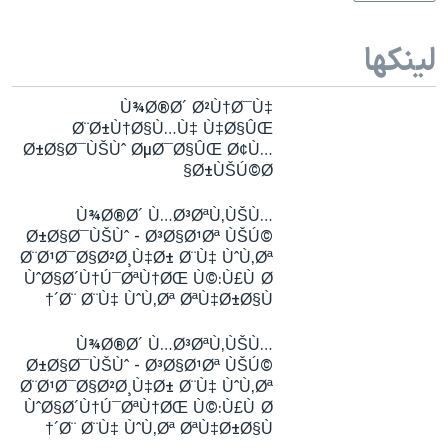
لینکها
Ù¾Ø®Ø´ Ø²Ù†Ø¯Ù‡
Ø¨Ø±Ù†Ø§Ù…Ù‡ Ù‡Ø§ÛŒ
Ø±Ø§Ø¯ÙŠÙˆ ØµØ¯Ø§ÛŒ Ø¢Ù…
Ø±ÙŠÚ©Ø§
Ù¾Ø®Ø´ Ù…Ø³ØªÙ‚ÙŠÙ…
Ø±Ø§Ø¯ÙŠÙˆ - Ø³Ø§Ø¹Øª ÙŠÚ©
Ø¨Ø¹Ø¯Ø§Ø²Ø¸Ù‡Ø± Ø¨Ù‡ ÙˆÙ‚Øª
ÙˆØ§Ø´Ù†Ú¯ØªÙ†ØŒ Ù©:Ù£Ù Ø
´Ø¨ Ø¨Ù‡ ÙˆÙ‚Øª ØªÙ‡Ø±Ø§Ù†
Ù¾Ø®Ø´ Ù…Ø³ØªÙ‚ÙŠÙ…
Ø±Ø§Ø¯ÙŠÙˆ - Ø³Ø§Ø¹Øª ÙŠÚ©
Ø¨Ø¹Ø¯Ø§Ø²Ø¸Ù‡Ø± Ø¨Ù‡ ÙˆÙ‚Øª
ÙˆØ§Ø´Ù†Ú¯ØªÙ†ØŒ Ù©:Ù£Ù Ø
´Ø¨ Ø¨Ù‡ ÙˆÙ‚Øª ØªÙ‡Ø±Ø§Ù†