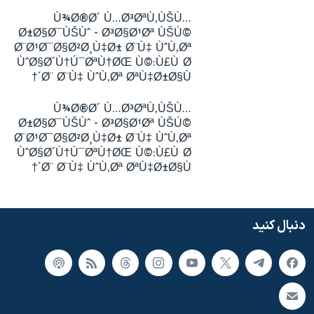
Ù¾Ø®Ø´ Ù…Ø³ØªÙ‚ÙŠÙ…
Ø±Ø§Ø¯ÙŠÙˆ - Ø³Ø§Ø¹Øª ÙŠÚ©
Ø¨Ø¹Ø¯Ø§Ø²Ø¸Ù‡Ø± Ø¨Ù‡ ÙˆÙ‚Øª
ÙˆØ§Ø´Ù†Ú¯ØªÙ†ØŒ Ù©:Ù£Ù Ø
´Ø¨ Ø¨Ù‡ ÙˆÙ‚Øª ØªÙ‡Ø±Ø§Ù†
Ù¾Ø®Ø´ Ù…Ø³ØªÙ‚ÙŠÙ…
Ø±Ø§Ø¯ÙŠÙˆ - Ø³Ø§Ø¹Øª ÙŠÚ©
Ø¨Ø¹Ø¯Ø§Ø²Ø¸Ù‡Ø± Ø¨Ù‡ ÙˆÙ‚Øª
ÙˆØ§Ø´Ù†Ú¯ØªÙ†ØŒ Ù©:Ù£Ù Ø
´Ø¨ Ø¨Ù‡ ÙˆÙ‚Øª ØªÙ‡Ø±Ø§Ù†
دنبال کنید