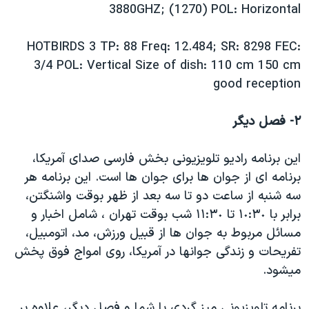
3880GHZ; (1270) POL: Horizontal
HOTBIRDS 3 TP: 88 Freq: 12.484; SR: 8298 FEC:
3/4 POL: Vertical Size of dish: 110 cm 150 cm
good reception
٢- فصل ديگر
اين برنامه راديو تلويزيونی بخش فارسی صدای آمريکا،
برنامه ای از جوان ها برای جوان ها است. اين برنامه هر
سه شنبه از ساعت دو تا سه بعد از ظهر بوقت واشنگتن،
برابر با ١٠:٣٠ تا ١١:٣٠ شب بوقت تهران ، شامل اخبار و
مسائل مربوط به جوان ها از قبيل ورزش، مد، اتومبيل،
تفريحات و زندگی جوانها در آمريکا، روی امواج فوق پخش
ميشود.
برنامه تلويزيونی ميز گردی با شما و فصل ديگر، علاوه بر