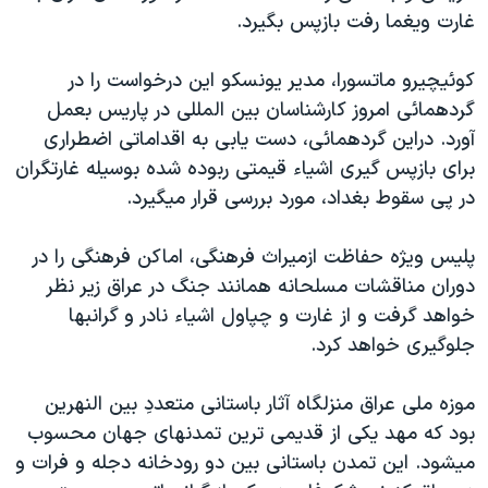
غارت ويغما رفت بازپس بگيرد.
دنبال کنید
مستندها
فرهنگ و زندگی
حقوق شهروندی
انتخابات ریاست جمهوری آمریکا ۲۰۲۴
کوئيچيرو ماتسورا، مدير يونسکو اين درخواست را در
اقتصادی
حمله جمهوری اسلامی به اسرائیل
گردهمائی امروز کارشناسان بين المللی در پاريس بعمل
آورد. دراين گردهمائی، دست يابی به اقداماتی اضطراری
رمز مهسا
علم و فناوری
زبانهای مختلف
برای بازپس گيری اشياء قيمتی ربوده شده بوسيله غارتگران
اسرائیل در جنگ
ورزش زنان در ایران
در پی سقوط بغداد، مورد بررسی قرار ميگيرد.
گالری عکس
اعتراضات زن، زندگی، آزادی
پليس ويژه حفاظت ازميراث فرهنگی، اماکن فرهنگی را در
آرشیو پخش زنده
مجموعه مستندهای دادخواهی
دوران مناقشات مسلحانه همانند جنگ در عراق زير نظر
تریبونال مردمی آبان ۹۸
خواهد گرفت و از غارت و چپاول اشياء نادر و گرانبها
دادگاه حمید نوری
جلوگيری خواهد کرد.
چهل سال گروگان‌گیری
موزه ملی عراق منزلگاه آثار باستانی متعددِ بين النهرين
قانون شفافیت دارائی کادر رهبری ایران
بود که مهد يکی از قديمی ترين تمدنهای جهان محسوب
اعتراضات مردمی آبان ۹۸
ميشود. اين تمدن باستانی بين دو رودخانه دجله و فرات و