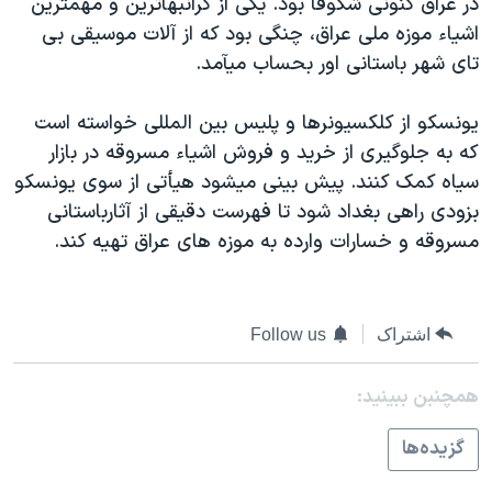
در عراق کنونی شکوفا بود. يکی از گرانبهاترين و مهمترين
اسرائیل در جنگ
اشياء موزه ملی عراق، چنگی بود که از آلات موسيقی بی
نرگس محمدی برنده جایزه نوبل صلح
تای شهر باستانی اور بحساب ميآمد.
همایش محافظه‌کاران آمریکا «سی‌پک»
يونسکو از کلکسيونرها و پليس بين المللی خواسته است
صفحه‌های ویژه
که به جلوگيری از خريد و فروش اشياء مسروقه در بازار
سفر پرزیدنت ترامپ به چین
سياه کمک کنند. پيش بينی ميشود هيأتی از سوی يونسکو
بزودی راهی بغداد شود تا فهرست دقيقی از آثارباستانی
مسروقه و خسارات وارده به موزه های عراق تهيه کند.
اشتراک
Follow us
همچنبن ببینید:
گزيده‌ها