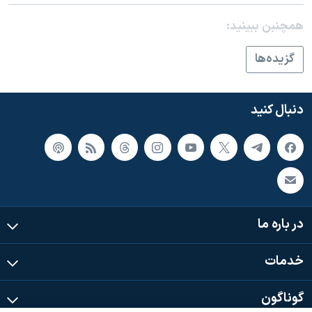
اسرائیل در جنگ
همچنبن ببینید:
نرگس محمدی برنده جایزه نوبل صلح
همایش محافظه‌کاران آمریکا «سی‌پک»
گزيده‌ها
صفحه‌های ویژه
سفر پرزیدنت ترامپ به چین
دنبال کنید
در باره ما
خدمات
گوناگون