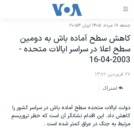
ینکهای
ابل
سترسی
جمعه ۱۶ مرداد ۱۴۰۵ ایران ۲۰:۵۴
خانه
هش
کاهش سطح آماده باش به دومين
نسخه سبک وب‌سایت
ه
سطح اعلا در سراسر ايالات متحده -
حتوای
موضوع ها
2003-04-16
صلی
برنامه های تلویزیونی
ایران
هش
۲۷ فروردین ۱۳۸۲
جدول برنامه ها
ه
آمریکا
فحه
صفحه‌های ویژه
جهان
اشتراک
صلی
فرکانس‌های صدای آمریکا
ورزشی
جام جهانی ۲۰۲۶
هش
پخش رادیویی
دولت ايالات متحده سطح آماده باش در سراسر کشور را
ه
گزیده‌ها
عملیات خشم حماسی
کاهش داد. اين اقدام نشانگر آن است که خطر تروريسمِ
ستجو
۲۵۰سالگی آمریکا
ویژه برنامه‌ها
یادگیری زبان انگلیسی
مرتبط به جنگ در عراق کمتر شده است .
ویدیوها
بایگانی برنامه‌های تلویزیونی