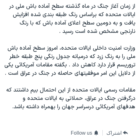
از زمان آغاز جنگ در ماه گذشته سطح آماده باش ملی در
دنبال کنید
مستندها
فرهنگ و زندگی
ايالات متحده که براساس رنگ طبقه بندی شده افزايش
حقوق شهروندی
انتخابات ریاست جمهوری آمریکا ۲۰۲۴
يافت و به دومين سطح اعلای آماده باش که با رنگ
اقتصادی
حمله جمهوری اسلامی به اسرائیل
نارنجی مشخص شده است رسيد .
رمز مهسا
علم و فناوری
زبانهای مختلف
وزارت امنيت داخلی ايالات متحده، امروز سطح آماده باش
اسرائیل در جنگ
ورزش زنان در ایران
ملی را به رنگ زرد که درميانه جدول رنگی پنج طبقه خطر
گالری عکس
اعتراضات زن، زندگی، آزادی
تروريسم قرار دارد کاهش داد . بگفته مقامات آمريکائی يکی
از دلايل اين امر موفقيتهای حاصله در جنگ در عراق است .
آرشیو پخش زنده
مجموعه مستندهای دادخواهی
تریبونال مردمی آبان ۹۸
مقامات رسمی ايالات متحده از اين احتمال بيم داشتند که
دادگاه حمید نوری
درگرفتن جنگ در عراق، حملاتی به ايالات متحده و
هدفهای آمريکائی درسراسر جهان را بهمراه داشته باشد.
چهل سال گروگان‌گیری
قانون شفافیت دارائی کادر رهبری ایران
اعتراضات مردمی آبان ۹۸
اشتراک
Follow us