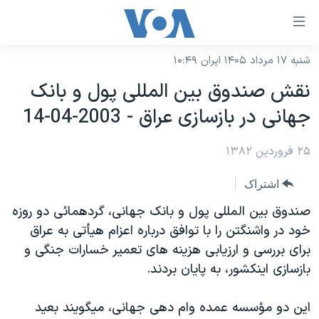
ینکهای
ابل
سترسی
شنبه ۱۷ مرداد ۱۴۰۵ ایران ۱۰:۴۹
خانه
هش
نقش صندوق بين المللی پول و بانک
نسخه سبک وب‌سایت
ه
جهانی در بازسازی عراق - 2003-04-14
حتوای
موضوع ها
صلی
۲۵ فروردین ۱۳۸۲
برنامه های تلویزیونی
ایران
هش
جدول برنامه ها
ه
آمریکا
اشتراک
فحه
صفحه‌های ویژه
جهان
صندوق بين المللی پول و بانک جهانی، گردهمائی دو روزه
صلی
فرکانس‌های صدای آمریکا
خود در واشنگتن را با توافق درباره اعزام هيأتی به عراق
ورزشی
جام جهانی ۲۰۲۶
هش
برای بررسی و ارزيابی هزينه های تعمير خسارات جنگی و
پخش رادیویی
ه
گزیده‌ها
عملیات خشم حماسی
بازسازی اينکشور، به پايان بردند.
ستجو
۲۵۰سالگی آمریکا
ویژه برنامه‌ها
یادگیری زبان انگلیسی
اين دو مؤسسه عمده وام دهی جهانی، ميگويند بعيد
ویدیوها
بایگانی برنامه‌های تلویزیونی