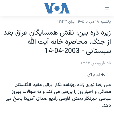
ینکهای
ابل
سترسی
یکشنبه ۱۸ مرداد ۱۴۰۵ ایران ۱۲:۳۳
خانه
هش
زيره ذره بين: نقش همسايگان عراق بعد
نسخه سبک وب‌سایت
ه
از جنگ، محاصره خانه آيت الله
حتوای
موضوع ها
سيستانی - 2003-04-14
صلی
برنامه های تلویزیونی
ایران
هش
۲۵ فروردین ۱۳۸۲
جدول برنامه ها
ه
آمریکا
فحه
صفحه‌های ویژه
جهان
اشتراک
صلی
فرکانس‌های صدای آمریکا
ورزشی
جام جهانی ۲۰۲۶
علی رضا نوری زاده روزنامه نگار ايرانی مقيم انگلستان
هش
پخش رادیویی
مسائل و اخبار روز را بررسی می کند و به سوالات بهروز
ه
گزیده‌ها
عملیات خشم حماسی
عباسی خبرنگار بخش فارسی راديو صدای آمريکا پاسخ می
ستجو
۲۵۰سالگی آمریکا
ویژه برنامه‌ها
یادگیری زبان انگلیسی
دهد.
ویدیوها
بایگانی برنامه‌های تلویزیونی