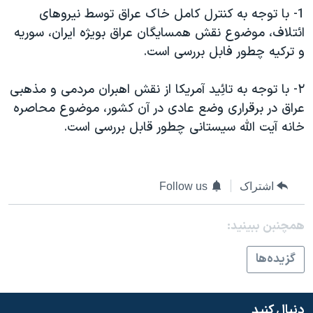
1- با توجه به کنترل کامل خاک عراق توسط نيروهای
دنبال کنید
مستندها
فرهنگ و زندگی
ائتلاف، موضوع نقش همسايگان عراق بويژه ايران، سوريه
حقوق شهروندی
انتخابات ریاست جمهوری آمریکا ۲۰۲۴
و ترکيه چطور فابل بررسی است.
اقتصادی
حمله جمهوری اسلامی به اسرائیل
٢- با توجه به تائِيد آمريکا از نقش اهبران مردمی و مذهبی
رمز مهسا
علم و فناوری
زبانهای مختلف
عراق در برقراری وضع عادی در آن کشور، موضوع محاصره
اسرائیل در جنگ
ورزش زنان در ایران
خانه آيت الله سيستانی چطور قابل بررسی است.
گالری عکس
اعتراضات زن، زندگی، آزادی
آرشیو پخش زنده
مجموعه مستندهای دادخواهی
اشتراک
Follow us
تریبونال مردمی آبان ۹۸
دادگاه حمید نوری
همچنبن ببینید:
چهل سال گروگان‌گیری
گزيده‌ها
قانون شفافیت دارائی کادر رهبری ایران
اعتراضات مردمی آبان ۹۸
دنبال کنید