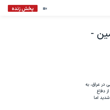
پخش زنده
ين -
 در عراق، به
ز دفاع
شديد اما