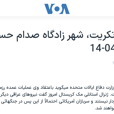
ريت، شهر زادگاه صدام حس
ارت دفاع ايالات متحده ميگويد باعتقاد وی عمليات عمده رزمی
. ژنرال استانلی مک کريستال امروز گفت نيروهای عراقی ديگر ا
 نيستند و سربازان آمريکائی احتمالاً از اين پس در جنگهائی 
واهند شد.