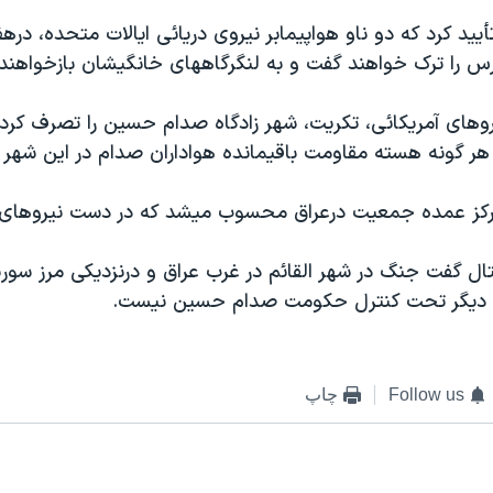
تأييد کرد که دو ناو هواپيمابر نيروی دريائی ايالات متحده، دره
س را ترک خواهند گفت و به لنگرگاههای خانگيشان بازخواهن
وهای آمريکائی، تکريت، شهر زادگاه صدام حسين را تصرف کرده
هر گونه هسته مقاومت باقيمانده هواداران صدام در اين شهر 
کز عمده جمعيت درعراق محسوب ميشد که در دست نيروهای ا
ل گفت جنگ در شهر القائم در غرب عراق و درنزديکی مرز سوريه
م ديگر تحت کنترل حکومت صدام حسين نيست.
Follow us
چاپ