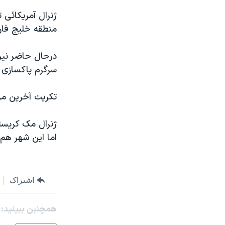
مستندها
فرهنگ و زندگی
ژنرال آمريکائی 
حقوق شهروندی
انتخابات ریاست جمهوری آمریکا ۲۰۲۴
منطقه خليج فار
اقتصادی
حمله جمهوری اسلامی به اسرائیل
درحال حاضر نير
رمز مهسا
علم و فناوری
سرگرم پاکسازی 
اسرائیل در جنگ
ورزش زنان در ایران
گالری عکس
اعتراضات زن، زندگی، آزادی
تکريت آخرين مر
آرشیو پخش زنده
مجموعه مستندهای دادخواهی
ژنرال مک کريستا
تریبونال مردمی آبان ۹۸
اما اين شهر ه
دادگاه حمید نوری
چهل سال گروگان‌گیری
اشتراک
قانون شفافیت دارائی کادر رهبری ایران
اعتراضات مردمی آبان ۹۸
همچنبن ببینید:
اسرائیل در جنگ