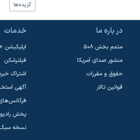
گزيده‌ها
نرگس محمدی برنده جایزه نوبل صلح
همایش محافظه‌کاران آمریکا «سی‌پک»
در باره ما
خدمات
صفحه‌های ویژه
سفر پرزیدنت ترامپ به چین
متمم بخش ۵۰۸
اپلیکیشن +VOA
منشور صدای آمریکا
فیلترشکن
حقوق و مقررات
اشتراک خبرن
قوانین تالار
آگهی استخد
فرکانس‌های 
پخش رادیو
یادگیری زبان انگلیسی
نسخه سبک 