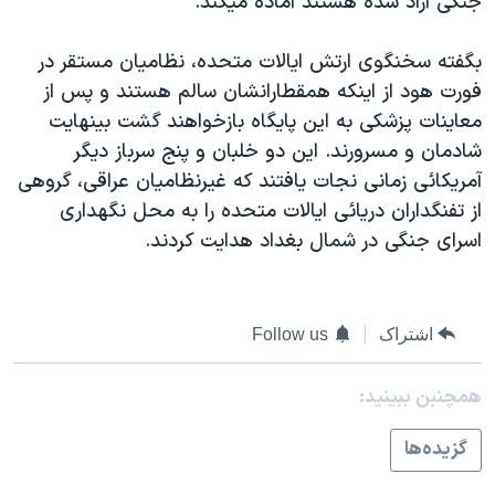
جنگی آزاد شده هستند آماده ميکند.
دنبال کنید
مستندها
فرهنگ و زندگی
بگفته سخنگوی ارتش ايالات متحده، نظاميان مستقر در
حقوق شهروندی
انتخابات ریاست جمهوری آمریکا ۲۰۲۴
فورت هود از اينکه همقطارانشان سالم هستند و پس از
اقتصادی
حمله جمهوری اسلامی به اسرائیل
معاينات پزشکی به اين پايگاه بازخواهند گشت بينهايت
رمز مهسا
علم و فناوری
شادمان و مسرورند. اين دو خلبان و پنج سرباز ديگر
زبانهای مختلف
آمريکائی زمانی نجات يافتند که غيرنظاميان عراقی، گروهی
اسرائیل در جنگ
ورزش زنان در ایران
از تفنگداران دريائی ايالات متحده را به محل نگهداری
گالری عکس
اعتراضات زن، زندگی، آزادی
اسرای جنگی در شمال بغداد هدايت کردند.
آرشیو پخش زنده
مجموعه مستندهای دادخواهی
تریبونال مردمی آبان ۹۸
اشتراک
Follow us
دادگاه حمید نوری
چهل سال گروگان‌گیری
همچنبن ببینید:
قانون شفافیت دارائی کادر رهبری ایران
گزيده‌ها
اعتراضات مردمی آبان ۹۸