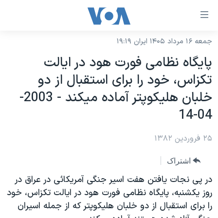
ینکهای
ابل
سترسی
جمعه ۱۶ مرداد ۱۴۰۵ ایران ۱۹:۱۹
خانه
هش
پايگاه نظامی فورت هود در ايالت
نسخه سبک وب‌سایت
ه
تکزاس، خود را برای استقبال از دو
حتوای
موضوع ها
خلبان هليکوپتر آماده ميکند - 2003-
صلی
برنامه های تلویزیونی
ایران
هش
04-14
جدول برنامه ها
ه
آمریکا
فحه
۲۵ فروردین ۱۳۸۲
صفحه‌های ویژه
جهان
صلی
فرکانس‌های صدای آمریکا
ورزشی
جام جهانی ۲۰۲۶
اشتراک
هش
پخش رادیویی
ه
گزیده‌ها
عملیات خشم حماسی
در پی نجات يافتن هفت اسير جنگی آمريکائی در عراق در
ستجو
روز يکشنبه، پايگاه نظامی فورت هود در ايالت تکزاس، خود
۲۵۰سالگی آمریکا
ویژه برنامه‌ها
یادگیری زبان انگلیسی
را برای استقبال از دو خلبان هليکوپتر که از جمله اسيران
ویدیوها
بایگانی برنامه‌های تلویزیونی