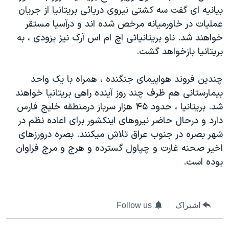
بيانيه ای گفت سه کشتی نيروی دريائی بريتانيا از جريان
دنبال کنید
مستندها
فرهنگ و زندگی
عمليات در خاورميانه مرخص شده اند و درآسيا مستقر
حقوق شهروندی
انتخابات ریاست جمهوری آمریکا ۲۰۲۴
خواهند شد. ناو بريتانيائی اچ ام اس آرک نيز بزودی ، به
اقتصادی
حمله جمهوری اسلامی به اسرائیل
بريتانيا بازخواهد گشت.
رمز مهسا
علم و فناوری
زبانهای مختلف
چندين فروند هواپيمای جنگنده ، همراه با يک واحد
اسرائیل در جنگ
ورزش زنان در ایران
بيمارستانی هم ظرف چند روز آينده راهی بريتانيا خواهند
گالری عکس
اعتراضات زن، زندگی، آزادی
شد. بريتانيا ، حدود ۴۵ هزار سرباز درمنطقه خليج فارس
دارد و درحال حاضر نيروهای اينکشور برای اعاده نظم در
آرشیو پخش زنده
مجموعه مستندهای دادخواهی
شهر بصره در جنوب عراق تلاش ميکنند. بصره درورزهای
تریبونال مردمی آبان ۹۸
اخير صحنه غارت و چپاول گسترده و هرج و مرج فراوان
دادگاه حمید نوری
بوده است.
چهل سال گروگان‌گیری
قانون شفافیت دارائی کادر رهبری ایران
اشتراک
Follow us
اعتراضات مردمی آبان ۹۸