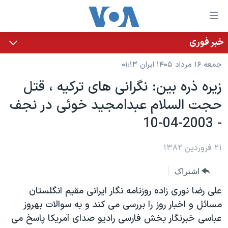
ینکهای
ابل
سترسی
خبر فوری
خانه
هش
جمعه ۱۶ مرداد ۱۴۰۵ ایران ۰۱:۱۳
نسخه سبک وب‌سایت
ه
زيره ذره بين: نگرانی های ترکيه ، قتل
حتوای
موضوع ها
حجت السلام عبدامجيد خوئی در نجف
صلی
برنامه های تلویزیونی
ایران
هش
- 2003-04-10
جدول برنامه ها
ه
آمریکا
فحه
صفحه‌های ویژه
۲۱ فروردین ۱۳۸۲
جهان
صلی
فرکانس‌های صدای آمریکا
ورزشی
جام جهانی ۲۰۲۶
هش
اشتراک
پخش رادیویی
ه
گزیده‌ها
عملیات خشم حماسی
علی رضا نوری زاده روزنامه نگار ايرانی مقيم انگلستان
ستجو
۲۵۰سالگی آمریکا
ویژه برنامه‌ها
مسائل و اخبار روز را بررسی می کند و به سوالات بهروز
یادگیری زبان انگلیسی
عباسی خبرنگار بخش فارسی راديو صدای آمريکا پاسخ می
ویدیوها
بایگانی برنامه‌های تلویزیونی