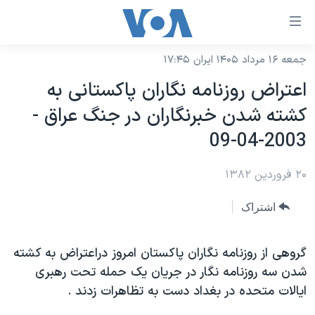
ینکهای
ابل
سترسی
جمعه ۱۶ مرداد ۱۴۰۵ ایران ۱۷:۴۵
خانه
هش
اعتراض روزنامه نگاران پاکستانی به
نسخه سبک وب‌سایت
ه
کشته شدن خبرنگاران در جنگ عراق -
حتوای
موضوع ها
2003-04-09
صلی
برنامه های تلویزیونی
ایران
هش
۲۰ فروردین ۱۳۸۲
جدول برنامه ها
ه
آمریکا
فحه
صفحه‌های ویژه
جهان
اشتراک
صلی
فرکانس‌های صدای آمریکا
ورزشی
جام جهانی ۲۰۲۶
هش
پخش رادیویی
گروهی از روزنامه نگاران پاکستان امروز دراعتراض به کشته
ه
گزیده‌ها
عملیات خشم حماسی
شدن سه روزنامه نگار در جريان يک حمله تحت رهبری
ستجو
۲۵۰سالگی آمریکا
ویژه برنامه‌ها
یادگیری زبان انگلیسی
ايالات متحده در بغداد دست به تظاهرات زدند .
ویدیوها
بایگانی برنامه‌های تلویزیونی