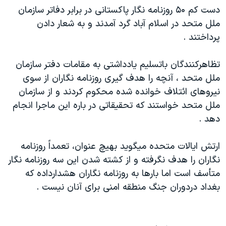
دست کم ۵۰ روزنامه نگار پاکستانی در برابر دفاتر سازمان
دنبال کنید
مستندها
فرهنگ و زندگی
ملل متحد در اسلام آباد گرد آمدند و به شعار دادن
حقوق شهروندی
انتخابات ریاست جمهوری آمریکا ۲۰۲۴
پرداختند .
اقتصادی
حمله جمهوری اسلامی به اسرائیل
تظاهرکنندگان باتسليم يادداشتی به مقامات دفتر سازمان
رمز مهسا
علم و فناوری
زبانهای مختلف
ملل متحد ، آنچه را هدف گيری روزنامه نگاران از سوی
اسرائیل در جنگ
ورزش زنان در ایران
نيروهای ائتلاف خوانده شده محکوم کردند و از سازمان
گالری عکس
اعتراضات زن، زندگی، آزادی
ملل متحد خواستند که تحقيقاتی در باره اين ماجرا انجام
دهد .
آرشیو پخش زنده
مجموعه مستندهای دادخواهی
تریبونال مردمی آبان ۹۸
ارتش ايالات متحده ميگويد بهيچ عنوان، تعمداً روزنامه
دادگاه حمید نوری
نگاران را هدف نگرفته و از کشته شدن اين سه روزنامه نگار
متأسف است اما بارها به روزنامه نگاران هشدارداده که
چهل سال گروگان‌گیری
بغداد دردوران جنگ منطقه امنی برای آنان نيست .
قانون شفافیت دارائی کادر رهبری ایران
اعتراضات مردمی آبان ۹۸