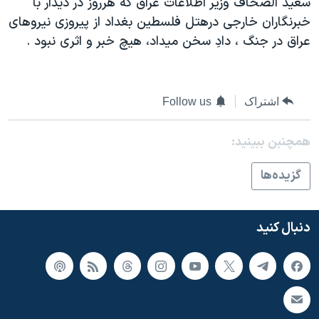
سعيد الصحاف وزير اطلاعات عراق که هرروز در ديدار با
اسرائیل در جنگ
خبرنگاران خارجی درهتل فلسطين بغداد از پيروزی نيروهای
نرگس محمدی برنده جایزه نوبل صلح
عراق در جنگ ، دادِ سخن ميداد، هيچ خبر و اثری نبود .
همایش محافظه‌کاران آمریکا «سی‌پک»
صفحه‌های ویژه
اشتراک
Follow us
سفر پرزیدنت ترامپ به چین
همچنبن ببینید:
گزيده‌ها
دنبال کنید