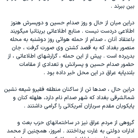
بين ببرند .
دنبال کنید
مستندها
فرهنگ و زندگی
حقوق شهروندی
انتخابات ریاست جمهوری آمریکا ۲۰۲۴
دراين ميان از حال و روز صدام حسين و دوپسرش هنوز
اقتصادی
حمله جمهوری اسلامی به اسرائیل
اطلاعی دردست نيست . منابع اطلاعاتی بريتانيا ميگويند
باعتقاد آنان ، صدام از حمله هوائی روز دوشنبه به محله
رمز مهسا
علم و فناوری
زبانهای مختلف
منصور بغداد که به قصد کشتن وی صورت گرفت ، جان
اسرائیل در جنگ
ورزش زنان در ایران
بدربرده است . پيش از اين حمله ، گزارشهای اطلاعاتی ، از
گالری عکس
اعتراضات زن، زندگی، آزادی
حضور صدام حسين و پسرانش و تعدادی از مقامات
بلندپايه عراق در اين محل خبر داده بود .
آرشیو پخش زنده
مجموعه مستندهای دادخواهی
تریبونال مردمی آبان ۹۸
دراين حال ، صدها تن از ساکنان منطقه فقيرو شيعه نشين
دادگاه حمید نوری
شمالشرقی بغداد که شهر صدام نام دارد، هلهله کنان و
پايکوبان مقدم سربازان آمريکائی را گرامی داشتند .
چهل سال گروگان‌گیری
قانون شفافیت دارائی کادر رهبری ایران
گروهی از مردم عراق نيز در ساختمانهای حزب بعث و
اعتراضات مردمی آبان ۹۸
ادارات دولتی به غارت پرداختند . امروز، همچنين از محمد