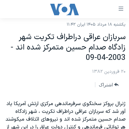
ینکهای
ابل
سترسی
یکشنبه ۱۸ مرداد ۱۴۰۵ ایران ۱۱:۴۲
خانه
هش
سربازان عراقی دراطراف تکريت شهر
نسخه سبک وب‌سایت
ه
زادگاه صدام حسين متمرکز شده اند -
حتوای
موضوع ها
2003-04-09
صلی
برنامه های تلویزیونی
ایران
هش
۲۰ فروردین ۱۳۸۲
جدول برنامه ها
ه
آمریکا
فحه
صفحه‌های ویژه
جهان
اشتراک
صلی
فرکانس‌های صدای آمریکا
ورزشی
جام جهانی ۲۰۲۶
هش
پخش رادیویی
ژنرال بروکز سخنگوی سرفرماندهی مرکزی ارتش آمريکا ياد
ه
گزیده‌ها
عملیات خشم حماسی
آور شد که سربازان عراقی دراطراف تکريت ، شهر زادگاه
ستجو
۲۵۰سالگی آمریکا
ویژه برنامه‌ها
یادگیری زبان انگلیسی
صدام حسين متمرکز شده اند و نيروهای ائتلاف ميکوشند
ویدیوها
بایگانی برنامه‌های تلویزیونی
هر توانائی فرماندهی و کنترل دولت عراق را در اين شهر از