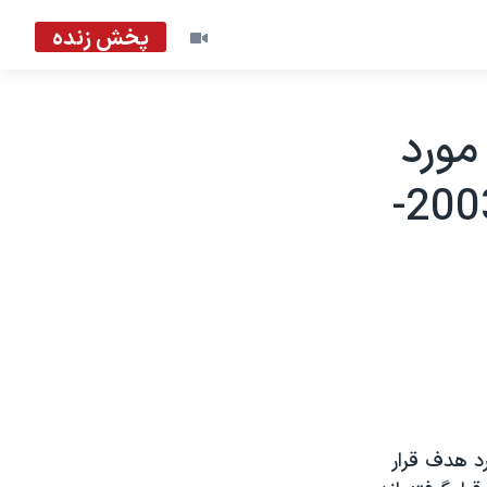
پخش زنده
مورد
هدف نيروهای ائتلاف قرار گرفتند - 2003-
رد هدف قرار