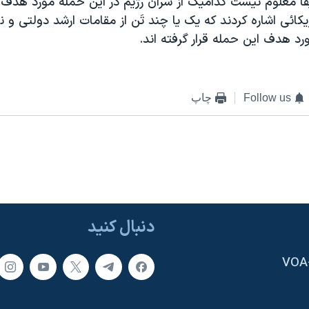
قاً معلوم نيست کداميک از سران رژيم در اين حمله مورد هدف قر
کائی اشاره کردند که يک يا چند تَن از مقامات ارشد دولتی و ن
 هدف اين حمله قرار گرفته اند.
Follow us
چاپ
دنبال کنید