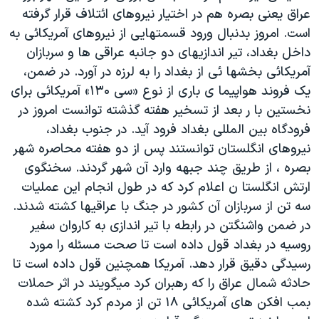
عراق يعنی بصره هم در اختيار نيروهای ائتلاف قرار گرفته
دنبال کنید
مستندها
فرهنگ و زندگی
است. امروز بدنبال ورود قسمتهايی از نيروهای آمريکائی به
حقوق شهروندی
انتخابات ریاست جمهوری آمریکا ۲۰۲۴
داخل بغداد، تير اندازيهای دو جانبه عراقی ها و سربازان
اقتصادی
حمله جمهوری اسلامی به اسرائیل
آمريکائی بخشها ئی از بغداد را به لرزه در آورد. در ضمن،
يک فروند هواپيما ی باری از نوع «سی ۱۳۰» آمريکائی برای
رمز مهسا
علم و فناوری
زبانهای مختلف
نخستين با ر بعد از تسخير هفته گذشته توانست امروز در
اسرائیل در جنگ
ورزش زنان در ایران
فرودگاه بين المللی بغداد فرود آيد. در جنوب بغداد،
گالری عکس
اعتراضات زن، زندگی، آزادی
نيروهای انگلستان توانستند پس از دو هفته محاصره شهر
بصره ، از طريق چند جبهه وارد آن شهر گردند. سخنگوی
آرشیو پخش زنده
مجموعه مستندهای دادخواهی
ارتش انگلستا ن اعلام کرد که در طول انجام اين عمليات
تریبونال مردمی آبان ۹۸
سه تن از سربازان آن کشور در جنگ با عراقيها کشته شدند.
دادگاه حمید نوری
در ضمن واشنگتن در رابطه با تير اندازی به کاروان سفير
روسيه در بغداد قول داده است تا صحت مسئله را مورد
چهل سال گروگان‌گیری
رسيدگی دقيق قرار دهد. آمريکا همچنين قول داده است تا
قانون شفافیت دارائی کادر رهبری ایران
حادثه شمال عراق را که رهبران کرد ميگويند در اثر حملات
اعتراضات مردمی آبان ۹۸
بمب افکن های آمريکائی ۱۸ تن از مردم کرد کشته شده