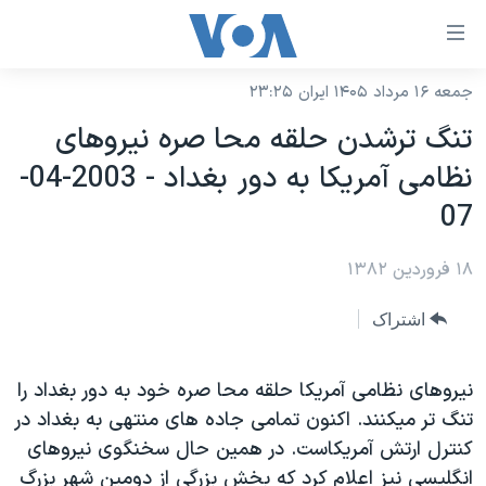
ینکهای
ابل
سترسی
جمعه ۱۶ مرداد ۱۴۰۵ ایران ۲۳:۲۵
خانه
هش
تنگ ترشدن حلقه محا صره نيروهای
نسخه سبک وب‌سایت
ه
نظامی آمريکا به دور بغداد - 2003-04-
حتوای
موضوع ها
07
صلی
برنامه های تلویزیونی
ایران
هش
۱۸ فروردین ۱۳۸۲
جدول برنامه ها
ه
آمریکا
فحه
صفحه‌های ویژه
جهان
اشتراک
صلی
فرکانس‌های صدای آمریکا
ورزشی
جام جهانی ۲۰۲۶
هش
پخش رادیویی
نيروهای نظامی آمريکا حلقه محا صره خود به دور بغداد را
ه
گزیده‌ها
عملیات خشم حماسی
تنگ تر ميکنند. اکنون تمامی جاده های منتهی به بغداد در
ستجو
۲۵۰سالگی آمریکا
ویژه برنامه‌ها
یادگیری زبان انگلیسی
کنترل ارتش آمريکاست. در همين حال سخنگوی نيروهای
ویدیوها
بایگانی برنامه‌های تلویزیونی
انگليسی نيز اعلام کرد که بخش بزرگی از دومين شهر بزرگ