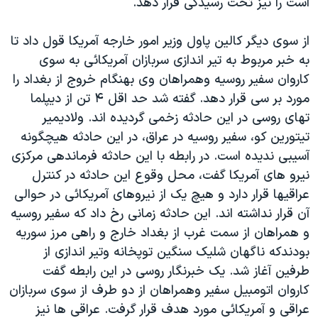
است را نيز تحت رسيدگی قرار دهد.
اسرائیل در جنگ
نرگس محمدی برنده جایزه نوبل صلح
از سوی ديگر کالين پاول وزير امور خارجه آمريکا قول داد تا
همایش محافظه‌کاران آمریکا «سی‌پک»
به خبر مربوط به تير اندازی سربازان آمريکائی به سوی
کاروان سفير روسيه وهمراهان وی بهنگام خروج از بغداد را
صفحه‌های ویژه
مورد بر سی قرار دهد. گفته شد حد اقل ۴ تن از ديپلما
سفر پرزیدنت ترامپ به چین
تهای روسی در اين حادثه زخمی گرديده اند. ولاديمير
تيتورين کو، سفير روسيه در عراق، در اين حادثه هيچگونه
آسيبی نديده است. در رابطه با اين حادثه فرماندهی مرکزی
نيرو های آمريکا گفت، محل وقوع اين حادثه در کنترل
عراقيها قرار دارد و هيچ يک از نيروهای آمريکائی در حوالی
آن قرار نداشته اند. اين حادثه زمانی رخ داد که سفير روسيه
و همراهان از سمت غرب از بغداد خارج و راهی مرز سوريه
بودندکه ناگهان شليک سنگين توپخانه وتير اندازی از
طرفين آغاز شد. يک خبرنگار روسی در اين رابطه گفت
کاروان اتومبيل سفير وهمراهان از دو طرف از سوی سربازان
عراقی و آمريکائی مورد هدف قرار گرفت. عراقی ها نيز