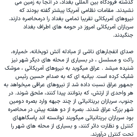
گذشته فرودگاه بين المللی بغداد، در آنجا به زمين می
دنبال کنید
مستندها
فرهنگ و زندگی
نشيدند. مقامات نظامی آمريکا پيشتر گفته بودند که
حقوق شهروندی
انتخابات ریاست جمهوری آمریکا ۲۰۲۴
نيروهای آمريکائی تقريبا تمامی بغداد را درمحاصره دارند.
سربازان آمريکائی امروز در حومه های اطراف بغداد
اقتصادی
حمله جمهوری اسلامی به اسرائیل
جنگيدند.
رمز مهسا
علم و فناوری
زبانهای مختلف
اسرائیل در جنگ
ورزش زنان در ایران
صدای انفجارهای ناشی از مبادله آتش توپخانه، خمپاره،
راکت و مسلسل ، در بسياری از محله های ديگر شهر نيز
گالری عکس
اعتراضات زن، زندگی، آزادی
شنيده ميشد . عراق ميگويد به نيروهای آمريکائی ، موشک
آرشیو پخش زنده
مجموعه مستندهای دادخواهی
شليک کرده است. بيانيه ای که به صدام حسين رئيس
تریبونال مردمی آبان ۹۸
جمهور عراق نسبت داده شد از نيروهای عراقی ميخواهد به
هر واحدی از ارتش، که بتوانند پيدا کنند، ملحق شوند. در
دادگاه حمید نوری
جنوب، سربازان بريتانيائی از چند جبهه وارد بصره دومين
چهل سال گروگان‌گیری
شهر بزرگ عراق شدند. بصره از دو هفته پيش در محاصره
قانون شفافیت دارائی کادر رهبری ایران
بود سربازان بريتانيائی ميگويند توانسته اند پاسگاههای
کنترل و نظارت دائر کنند، و بسياری از محله های شهر را
اعتراضات مردمی آبان ۹۸
تحت کنترل درآورند.