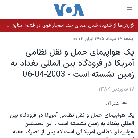
ینکهای
ابل
سترسی
گزارش‌ها از شنیده شدن صدای چند انفجار قوی در قشم؛ منابع حکومتی می‌گویند درگیری در تنگه هرمز بود
خانه
هش
جمعه ۱۶ مرداد ۱۴۰۵ ایران ۰۰:۰۲
نسخه سبک وب‌سایت
ه
يک هواپيمای حمل و نقل نظامی
حتوای
موضوع ها
آمريکا در فرودگاه بين المللی بغداد به
صلی
برنامه های تلویزیونی
ایران
هش
زمين نشسته است - 2003-04-06
جدول برنامه ها
ه
آمریکا
فحه
صفحه‌های ویژه
۱۷ فروردین ۱۳۸۲
جهان
صلی
فرکانس‌های صدای آمریکا
ورزشی
جام جهانی ۲۰۲۶
هش
اشتراک
پخش رادیویی
ه
گزیده‌ها
عملیات خشم حماسی
يک هواپيمای حمل و نقل نظامی آمريکا در فرودگاه بين
ستجو
۲۵۰سالگی آمریکا
ویژه برنامه‌ها
المللی بغداد به زمين نشسته است . اين نخستين
یادگیری زبان انگلیسی
هواپيمای نظامی آمريکائی است که پس از تصرف هفته
ویدیوها
بایگانی برنامه‌های تلویزیونی