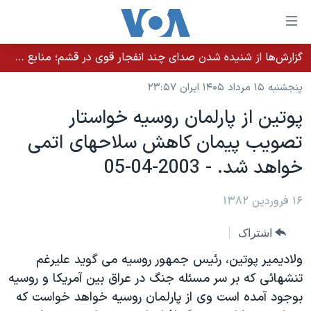
ینکهای
ابل
سترسی
گزارش‌ها از شنیده شدن صدای چند انفجار قوی در قشم؛ منابع حکومتی می‌گویند درگیری در تنگه هرمز بود
خانه
هش
پنجشنبه ۱۵ مرداد ۱۴۰۵ ایران ۲۳:۵۷
نسخه سبک وب‌سایت
ه
پوتين از پارلمان روسيه خواستار
حتوای
موضوع ها
تصويب پيمان کاهش سلاحهای اتمی
صلی
برنامه های تلویزیونی
ایران
هش
خواهد شد. - 2003-04-05
جدول برنامه ها
ه
آمریکا
فحه
صفحه‌های ویژه
۱۶ فروردین ۱۳۸۲
جهان
صلی
فرکانس‌های صدای آمریکا
ورزشی
جام جهانی ۲۰۲۶
هش
اشتراک
پخش رادیویی
ه
گزیده‌ها
عملیات خشم حماسی
ولاديمير پوتين، رئيس جمهور روسيه می گويد عليرغم
ستجو
۲۵۰سالگی آمریکا
ویژه برنامه‌ها
تنشهائی که بر سر مسئله جنگ در عراق بين آمريکا و روسيه
یادگیری زبان انگلیسی
بوجود آمده است وی از پارلمان روسيه خواهد خواست که
ویدیوها
بایگانی برنامه‌های تلویزیونی