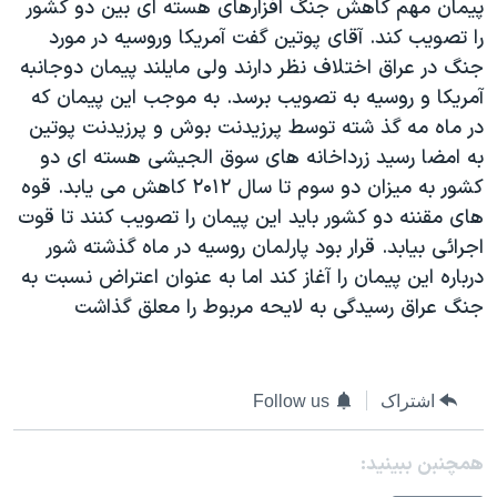
پيمان مهم کاهش جنگ افزارهای هسته ای بين دو کشور
دنبال کنید
مستندها
فرهنگ و زندگی
را تصويب کند. آقای پوتين گفت آمريکا وروسيه در مورد
حقوق شهروندی
انتخابات ریاست جمهوری آمریکا ۲۰۲۴
جنگ در عراق اختلاف نظر دارند ولی مايلند پيمان دوجانبه
آمريکا و روسيه به تصويب برسد. به موجب اين پيمان که
اقتصادی
حمله جمهوری اسلامی به اسرائیل
در ماه مه گذ شته توسط پرزيدنت بوش و پرزيدنت پوتين
رمز مهسا
علم و فناوری
به امضا رسيد زرداخانه های سوق الجيشی هسته ای دو
زبانهای مختلف
اسرائیل در جنگ
ورزش زنان در ایران
کشور به ميزان دو سوم تا سال ۲۰۱۲ کاهش می يابد. قوه
های مقننه دو کشور بايد اين پيمان را تصويب کنند تا قوت
گالری عکس
اعتراضات زن، زندگی، آزادی
اجرائی بيابد. قرار بود پارلمان روسيه در ماه گذشته شور
آرشیو پخش زنده
مجموعه مستندهای دادخواهی
درباره اين پيمان را آغاز کند اما به عنوان اعتراض نسبت به
تریبونال مردمی آبان ۹۸
جنگ عراق رسيدگی به لايحه مربوط را معلق گذاشت
دادگاه حمید نوری
چهل سال گروگان‌گیری
اشتراک
Follow us
قانون شفافیت دارائی کادر رهبری ایران
همچنبن ببینید:
اعتراضات مردمی آبان ۹۸