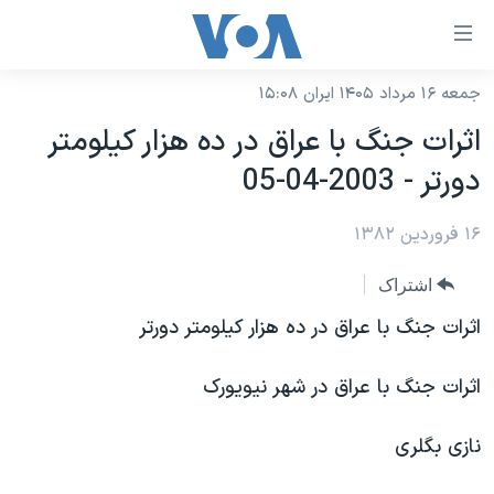
ینکهای
ابل
سترسی
جمعه ۱۶ مرداد ۱۴۰۵ ایران ۱۵:۰۸
خانه
هش
اثرات جنگ با عراق در ده هزار کيلومتر
نسخه سبک وب‌سایت
ه
دورتر - 2003-04-05
حتوای
موضوع ها
صلی
۱۶ فروردین ۱۳۸۲
برنامه های تلویزیونی
ایران
هش
جدول برنامه ها
ه
آمریکا
اشتراک
فحه
صفحه‌های ویژه
جهان
اثرات جنگ با عراق در ده هزار کيلومتر دورتر
صلی
فرکانس‌های صدای آمریکا
ورزشی
جام جهانی ۲۰۲۶
هش
اثرات جنگ با عراق در شهر نيويورک
پخش رادیویی
ه
گزیده‌ها
عملیات خشم حماسی
ستجو
۲۵۰سالگی آمریکا
ویژه برنامه‌ها
نازی بگلری
یادگیری زبان انگلیسی
ویدیوها
بایگانی برنامه‌های تلویزیونی