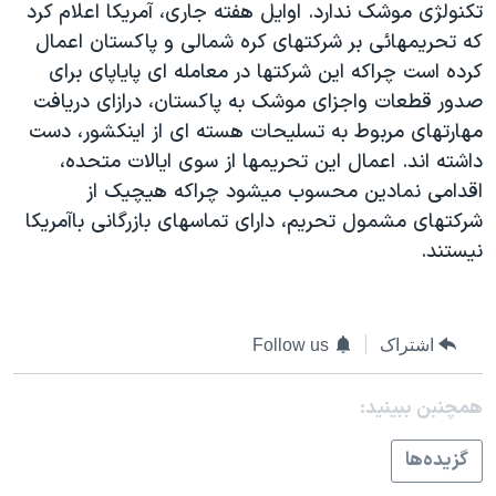
تکنولژی موشک ندارد. اوايل هفته جاری، آمريکا اعلام کرد
دنبال کنید
مستندها
فرهنگ و زندگی
که تحريمهائی بر شرکتهای کره شمالی و پاکستان اعمال
حقوق شهروندی
انتخابات ریاست جمهوری آمریکا ۲۰۲۴
کرده است چراکه اين شرکتها در معامله ای پاياپای برای
صدور قطعات واجزای موشک به پاکستان، درازای دريافت
اقتصادی
حمله جمهوری اسلامی به اسرائیل
مهارتهای مربوط به تسليحات هسته ای از اينکشور، دست
رمز مهسا
علم و فناوری
داشته اند. اعمال اين تحريمها از سوی ايالات متحده،
زبانهای مختلف
اسرائیل در جنگ
ورزش زنان در ایران
اقدامی نمادين محسوب ميشود چراکه هيچيک از
شرکتهای مشمول تحريم، دارای تماسهای بازرگانی باآمريکا
گالری عکس
اعتراضات زن، زندگی، آزادی
نيستند.
آرشیو پخش زنده
مجموعه مستندهای دادخواهی
تریبونال مردمی آبان ۹۸
دادگاه حمید نوری
اشتراک
Follow us
چهل سال گروگان‌گیری
همچنبن ببینید:
قانون شفافیت دارائی کادر رهبری ایران
گزيده‌ها
اعتراضات مردمی آبان ۹۸