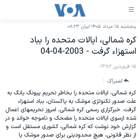
ینکهای
ابل
سترسی
پنجشنبه ۱۵ مرداد ۱۴۰۵ ایران ۰۸:۲۳
خانه
هش
کره شمالی، ايالات متحده را بباد
نسخه سبک وب‌سایت
ه
استهزاء گرفت - 2003-04-04
حتوای
موضوع ها
صلی
۱۵ فروردین ۱۳۸۲
برنامه های تلویزیونی
ایران
هش
جدول برنامه ها
ه
آمریکا
اشتراک
فحه
صفحه‌های ویژه
جهان
کره شمالی، ايالات متحده را بخاطر تحريم پيونگ يانگ به
صلی
فرکانس‌های صدای آمریکا
علت صدور تکنولژی موشک به پاکستان، بباد استهزاء
ورزشی
جام جهانی ۲۰۲۶
هش
گرفت. خبرگزاری رسمی کره شمالی، امروز تحريمهای اعمال
پخش رادیویی
ه
گزیده‌ها
عملیات خشم حماسی
شده ازسوی ايالات متحده را مضحک و ناموجه خواند و در
ستجو
۲۵۰سالگی آمریکا
ویژه برنامه‌ها
گزارش خود نوشت که کره شمالی، کشوری مستقل است و
یادگیری زبان انگلیسی
از نظر قانونی، هيچ محدوديتی برای صدور موشک يا
ویدیوها
بایگانی برنامه‌های تلویزیونی