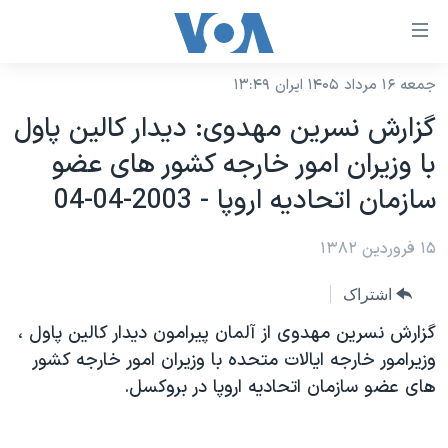
ینکهای
ابل
سترسی
جمعه ۱۶ مرداد ۱۴۰۵ ایران ۱۳:۴۹
خانه
هش
گزارش نسرين مهدوی: ديدار کالين پاول
نسخه سبک وب‌سایت
ه
با وزيران امور خارجه کشور های عضو
حتوای
موضوع ها
سازمان اتحاديه اروپا - 2003-04-04
صلی
برنامه های تلویزیونی
ایران
هش
۱۵ فروردین ۱۳۸۲
جدول برنامه ها
ه
آمریکا
فحه
صفحه‌های ویژه
جهان
اشتراک
صلی
فرکانس‌های صدای آمریکا
ورزشی
جام جهانی ۲۰۲۶
گزارش نسرين مهدوی از آلمان پيرامون ديدار کالين پاول ،
هش
پخش رادیویی
وزيرامور خارجه ايالات متحده با وزيران امور خارجه کشور
ه
گزیده‌ها
عملیات خشم حماسی
های عضو سازمان اتحاديه اروپا در بروکسل.
ستجو
۲۵۰سالگی آمریکا
ویژه برنامه‌ها
یادگیری زبان انگلیسی
ویدیوها
بایگانی برنامه‌های تلویزیونی